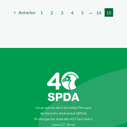
Anterior
1
2
3
4
5
···
14
15
Un proyecto de la Sociedad Peruana
de Derecho Ambiental (SPDA)
Prolongación Arenales 437 San Isidro
(Lima 27, Perú)