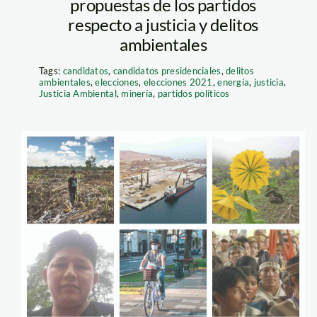
propuestas de los partidos
respecto a justicia y delitos
ambientales
Tags:
candidatos
,
candidatos presidenciales
,
delitos
ambientales
,
elecciones
,
elecciones 2021
,
energía
,
justicia
,
Justicia Ambiental
,
minería
,
partidos políticos
sucesos
ambientales del
2020 – spda