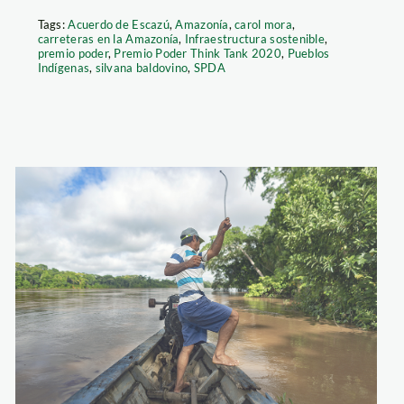
Tags:
Acuerdo de Escazú
,
Amazonía
,
carol mora
,
carreteras en la Amazonía
,
Infraestructura sostenible
,
premio poder
,
Premio Poder Think Tank 2020
,
Pueblos
Indígenas
,
silvana baldovino
,
SPDA
iental_SPDA
Defensores
Ambientales-
SPDA-3