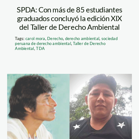
SPDA: Con más de 85 estudiantes
graduados concluyó la edición XIX
del Taller de Derecho Ambiental
Tags:
carol mora
,
Derecho
,
derecho ambiental
,
sociedad
peruana de derecho ambiental
,
Taller de Derecho
Ambiental
,
TDA
edwin-chota-y-
roberto-pacheco
—defensores-