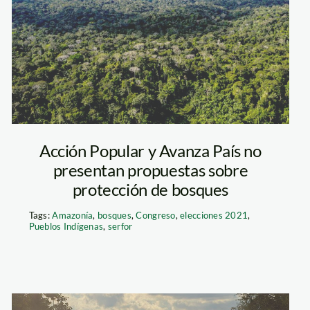
pariamanu-
diego-perez-
spda-700×466-1
Acción Popular y Avanza País no
presentan propuestas sobre
protección de bosques
Tags:
Amazonía
,
bosques
,
Congreso
,
elecciones 2021
,
Pueblos Indígenas
,
serfor