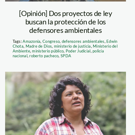
[Opinión] Dos proyectos de ley
buscan la protección de los
defensores ambientales
Tags:
Amazonía
,
Congreso
,
defensores ambientales
,
Edwin
Chota
,
Madre de Dios
,
ministerio de justicia
,
Ministerio del
Ambiente
,
ministerio público
,
Poder Judicial
,
policía
nacional
,
roberto pacheco
,
SPDA
Berta Caceres
2015 Goldman
Environmental