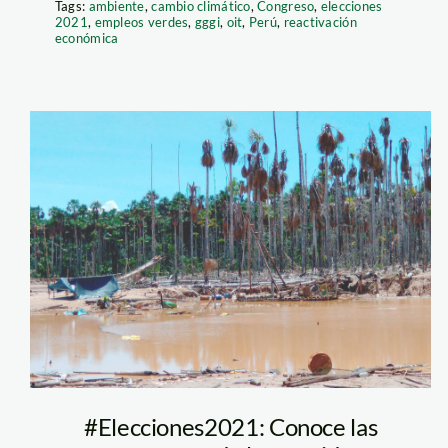
Tags:
ambiente
,
cambio climático
,
Congreso
,
elecciones
2021
,
empleos verdes
,
gggi
,
oit
,
Perú
,
reactivación
económica
mineria-ilegal—
madre-de-dios—
tambopata—
fema
#Elecciones2021: Conoce las