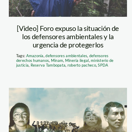
SPDA
[Video] Foro expuso la situación de
Berta Caceres 2015 G
los defensores ambientales y la
Environmental Award 
urgencia de protegerlos
Tags:
Amazonía
,
defensores ambientales
,
defensores
derechos humanos
,
Minam
,
Minería ilegal
,
ministerio de
justicia
,
Reserva Tambopata
,
roberto pacheco
,
SPDA
Defender-sin-
miedo—