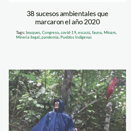
38 sucesos ambientales que
marcaron el año 2020
Tags:
bosques
,
Congreso
,
covid-19
,
escazú
,
fauna
,
Minam
,
Minería ilegal
,
pandemia
,
Pueblos Indígenas
Victor
Zambrano-
Defensores-