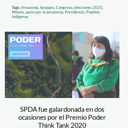
Tags:
Amazonía
,
bosques
,
Congreso
,
elecciones 2021
,
Minam
,
pacto por la amazonía
,
Presidencia
,
Pueblos
Indígenas
premio poder
spda 20201
SPDA fue galardonada en dos
ocasiones por el Premio Poder
Think Tank 2020