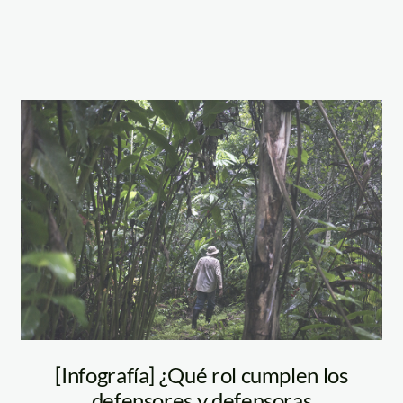
Defensor
ambiental
[Infografía] ¿Qué rol cumplen los
defensores y defensoras