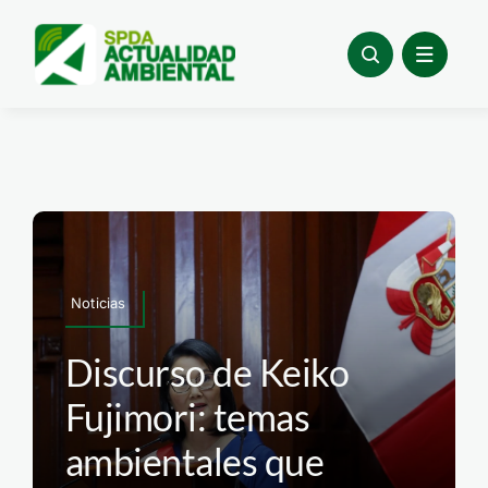
Skip
to
content
Noticias
Discurso de Keiko
Fujimori: temas
ambientales que