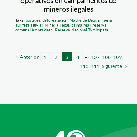
operativos en campamentos de
mineros ilegales
Tags:
bosques
,
deforestación
,
Madre de Dios
,
minería
aurífera aluvial
,
Minería ilegal
,
palma real
,
reserva
comunal Amarakaeri
,
Reserva Nacional Tambopata
Anterior
1
2
3
4
···
107
108
109
Siguiente
110
111