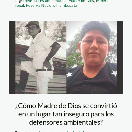
Tags:
defensores ambientales
,
Madre de Dios
,
Minería
ilegal
,
Reserva Nacional Tambopata
Defensores-mdd-
asesinados-
actualidad-ambiental
¿Cómo Madre de Dios se convirtió
en un lugar tan inseguro para los
defensores ambientales?