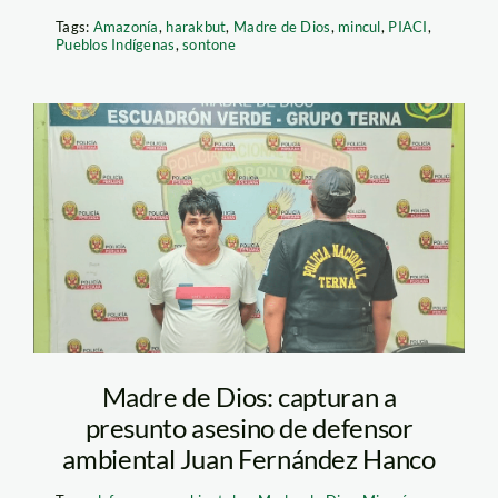
Tags:
Amazonía
,
harakbut
,
Madre de Dios
,
mincul
,
PIACI
,
Pueblos Indígenas
,
sontone
jhon fernandez –
presunto asesino la
pampa – inforegion
Madre de Dios: capturan a
presunto asesino de defensor
ambiental Juan Fernández Hanco