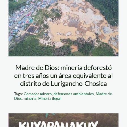
carretera
interoceanica y
mineria ilegal – madre
de dios – vico mendez
– spda
Madre de Dios: minería deforestó
en tres años un área equivalente al
distrito de Lurigancho-Chosica
Tags:
Corredor minero
,
defensores ambientales
,
Madre de
Dios
,
minería
,
Minería ilegal