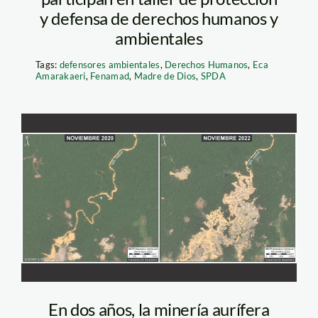
y defensa de derechos humanos y
ambientales
Tags:
defensores ambientales
,
Derechos Humanos
,
Eca
Amarakaeri
,
Fenamad
,
Madre de Dios
,
SPDA
deforestacion-en-el-
corredor-minero-de-
madre-de-dios—maap
En dos años, la minería aurífera