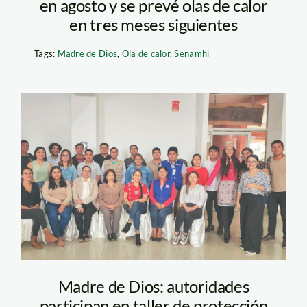
en agosto y se prevé olas de calor
en tres meses siguientes
Tags:
Madre de Dios
,
Ola de calor
,
Senamhi
Foto-Taller-
autoridades-
derechos-humanos-
Foto-Wuimar-
Briceño-SPDA
Madre de Dios: autoridades
participan en taller de protección