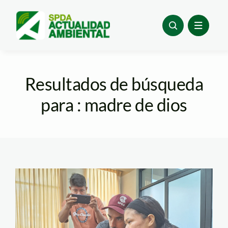
Skip
to
content
Resultados de búsqueda
para : madre de dios
comunicadores
indigenas foto