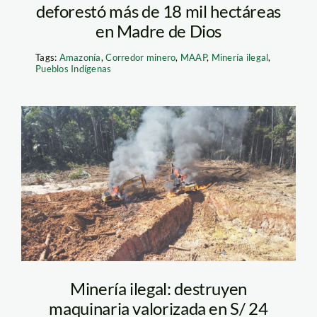
deforestó más de 18 mil hectáreas
en Madre de Dios
Tags:
Amazonía
,
Corredor minero
,
MAAP
,
Minería ilegal
,
Pueblos Indígenas
mineria ilegal –
barranco chico –
madre de dios – fema
Minería ilegal: destruyen
maquinaria valorizada en S/ 24