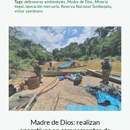
Tags:
defensores ambientales
,
Madre de Dios
,
Minería
ilegal
,
operación mercurio
,
Reserva Nacional Tambopata
,
víctor zambrano
mineria
ilegal_Ministerio
Público
Madre de Dios: realizan