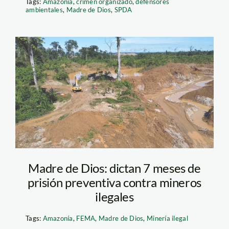
Tags:
Amazonía
,
crimen organizado
,
defensores
ambientales
,
Madre de Dios
,
SPDA
mineria ilegal – madre
de dios – barranco
chico – fema
Madre de Dios: dictan 7 meses de
prisión preventiva contra mineros
ilegales
Tags:
Amazonía
,
FEMA
,
Madre de Dios
,
Minería ilegal