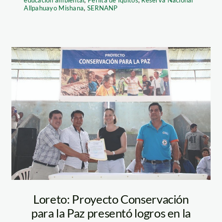
educación ambiental
,
Perlita de Iquitos
,
Reserva Nacional
Allpahuayo Mishana
,
SERNANP
entrega-titulo-
RNAM_SERNANP_2018
santa-maria
Loreto: Proyecto Conservación
para la Paz presentó logros en la