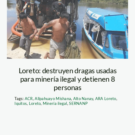
_spda_33
detienenminerosile
Loreto: destruyen dragas usadas
para minería ilegal y detienen 8
personas
Tags:
ACR
,
Allpahuayo Mishana
,
Alto Nanay
,
ARA Loreto
,
Iquitos
,
Loreto
,
Minería ilegal
,
SERNANP