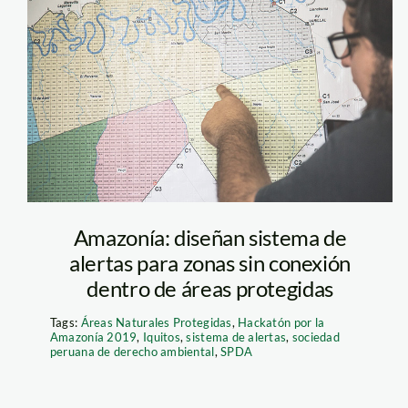
 deforestados. Foto:
hackaton_amazonia
A.
Amazonía: diseñan sistema de
alertas para zonas sin conexión
dentro de áreas protegidas
Tags:
Áreas Naturales Protegidas
,
Hackatón por la
Amazonía 2019
,
Iquitos
,
sistema de alertas
,
sociedad
peruana de derecho ambiental
,
SPDA