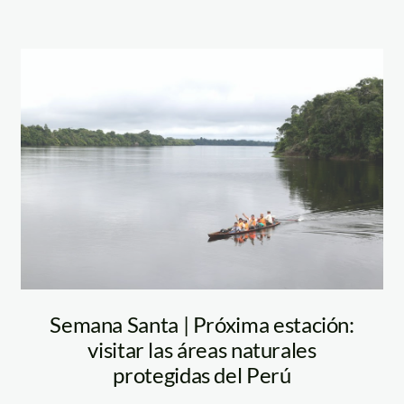
pacaya-samiria
—-jaime-tranca—
spda1
Semana Santa | Próxima estación:
visitar las áreas naturales
protegidas del Perú