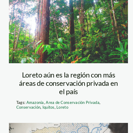
Loreto aún es la región con más
áreas de conservación privada en
el país
Tags:
Amazonía
,
Area de Conservación Privada
,
Conservación
,
Iquitos
,
Loreto
otorgan un valor
forestal que
s, haciendo que