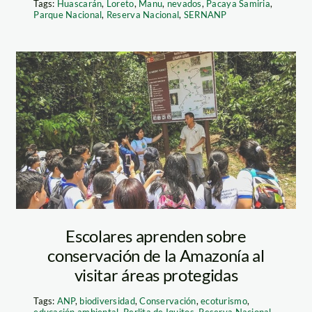
Tags:
Huascarán
,
Loreto
,
Manu
,
nevados
,
Pacaya Samiria
,
Parque Nacional
,
Reserva Nacional
,
SERNANP
visita_escolares_al
Escolares aprenden sobre
conservación de la Amazonía al
visitar áreas protegidas
Tags:
ANP
,
biodiversidad
,
Conservación
,
ecoturismo
,