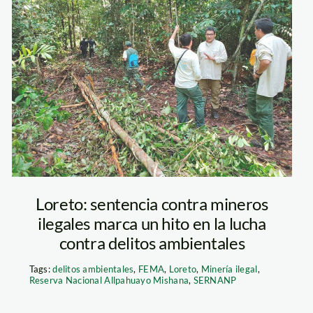
galesNanay
operativo-
contra-
talaldores-spda
Loreto: sentencia contra mineros
ilegales marca un hito en la lucha
contra delitos ambientales
Tags:
delitos ambientales
,
FEMA
,
Loreto
,
Minería ilegal
,
Reserva Nacional Allpahuayo Mishana
,
SERNANP