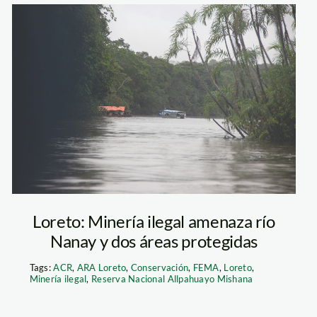
_spda_1
operativo-
dragas-2
Loreto: Minería ilegal amenaza río
Nanay y dos áreas protegidas
Tags:
ACR
,
ARA Loreto
,
Conservación
,
FEMA
,
Loreto
,
Minería ilegal
,
Reserva Nacional Allpahuayo Mishana