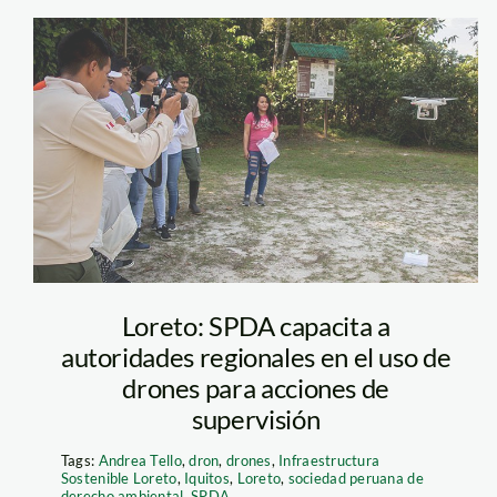
capacitacion_drone_
Loreto: SPDA capacita a
autoridades regionales en el uso de
drones para acciones de
supervisión
Tags:
Andrea Tello
,
dron
,
drones
,
Infraestructura
Sostenible Loreto
,
Iquitos
,
Loreto
,
sociedad peruana de
derecho ambiental
,
SPDA