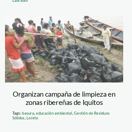
Labrador
hazla-por-tu-rio-
spda7
Organizan campaña de limpieza en
zonas ribereñas de Iquitos
Tags:
basura
,
educación ambiental
,
Gestión de Residuos
Sólidos
,
Loreto