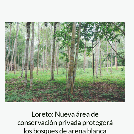
lpahuayo_mishana_1
ACP-loreto—
sernanp
Loreto: Nueva área de
conservación privada protegerá
los bosques de arena blanca