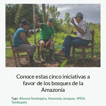
iquitos_2
Tambopata-
SPDA
Conoce estas cinco iniciativas a
favor de los bosques de la
Amazonía
Tags:
#SomosTambopata
,
Amazonía
,
bosques
,
SPDA
,
Tambopata