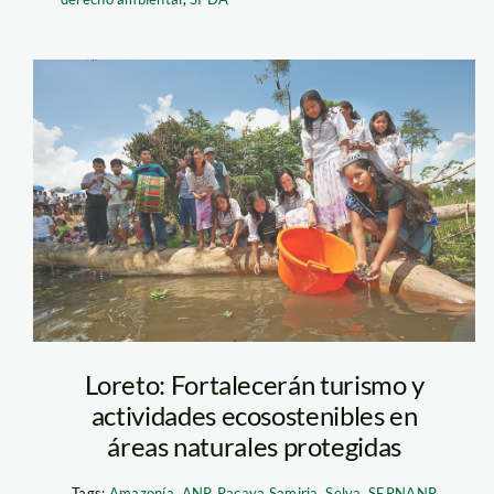
Pacaya Samiria
ya Samiria se
 Dorado, un
Loreto: Fortalecerán turismo y
 de agua amazónico.
actividades ecosostenibles en
 SPDA
áreas naturales protegidas
Tags:
Amazonía
,
ANP
,
Pacaya Samiria
,
Selva
,
SERNANP