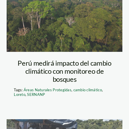
fotográfico]
Beneficios y
oportunidades
que ofrecen las
Perú medirá impacto del cambio
climático con monitoreo de
Áreas Naturales
bosques
Protegidas
Tags:
Áreas Naturales Protegidas
,
cambio climático
,
Loreto
,
SERNANP