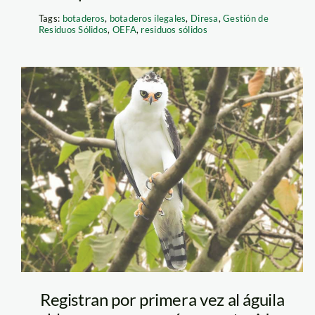
Tags:
botaderos
,
botaderos ilegales
,
Diresa
,
Gestión de
Residuos Sólidos
,
OEFA
,
residuos sólidos
Águila-blanca-y-
negra_Registro_
Registran por primera vez al águila