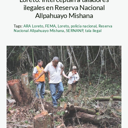
ilegales en Reserva Nacional
Allpahuayo Mishana
Tags:
ARA Loreto
,
FEMA
,
Loreto
,
policía nacional
,
Reserva
Nacional Allpahuayo Mishana
,
SERNANP
,
tala ilegal
deforestación
loreto – spda