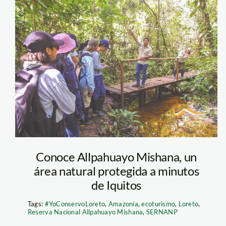
Reserva-
Nacional-
Allpahuayo-
Mishana2
Conoce Allpahuayo Mishana, un
área natural protegida a minutos
de Iquitos
Tags:
#YoConservoLoreto
,
Amazonía
,
ecoturismo
,
Loreto
,
Reserva Nacional Allpahuayo Mishana
,
SERNANP