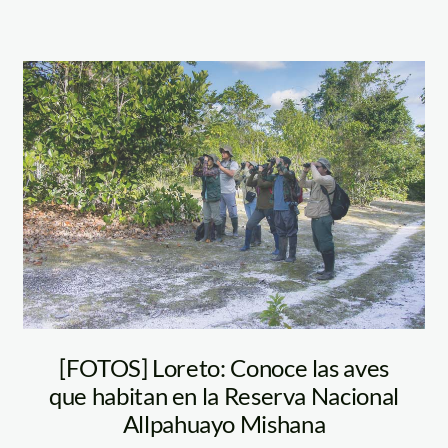
Avistamiento-de-
aves-en-
Allpahuayo.-
Jorge-Pizarro
[FOTOS] Loreto: Conoce las aves
que habitan en la Reserva Nacional
Allpahuayo Mishana