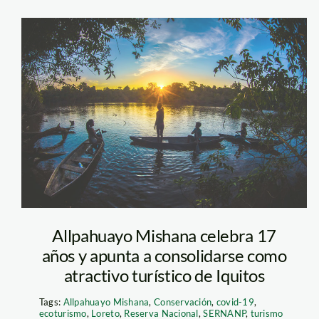
portada–foto-
Kevin-Arce-
DanielPinedo
Allpahuayo Mishana celebra 17
años y apunta a consolidarse como
atractivo turístico de Iquitos
Tags:
Allpahuayo Mishana
,
Conservación
,
covid-19
,
ecoturismo
,
Loreto
,
Reserva Nacional
,
SERNANP
,
turismo