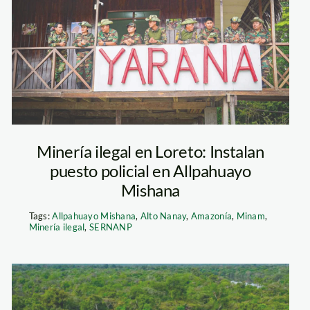
control-
allpahuayo_angela-
spda-_4
Minería ilegal en Loreto: Instalan
puesto policial en Allpahuayo
Mishana
Tags:
Allpahuayo Mishana
,
Alto Nanay
,
Amazonía
,
Minam
,
Minería ilegal
,
SERNANP