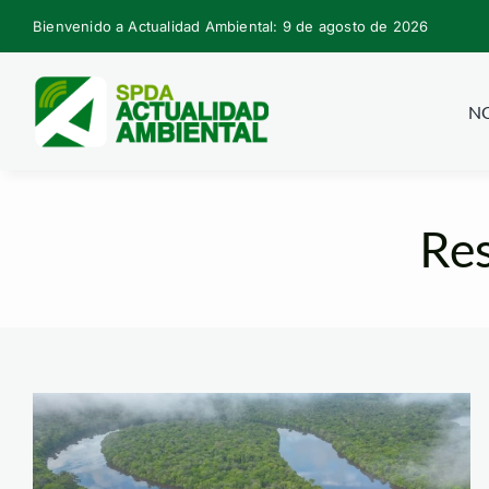
Skip
Bienvenido a Actualidad Ambiental: 9 de agosto de 2026
to
content
NO
Res
Allpahuayo 3