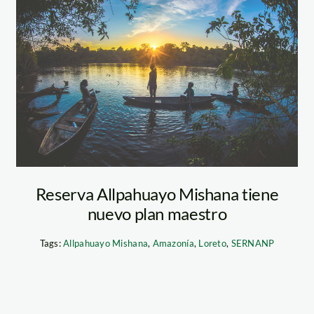
portada–foto-
Kevin-Arce-
DanielPinedo
Reserva Allpahuayo Mishana tiene
nuevo plan maestro
Tags:
Allpahuayo Mishana
,
Amazonía
,
Loreto
,
SERNANP