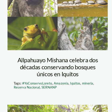
Allpahuayo 2
Allpahuayo Mishana celebra dos
décadas conservando bosques
únicos en Iquitos
Tags:
#YoConservoLoreto
,
Amazonía
,
Iquitos
,
minería
,
Reserva Nacional
,
SERNANP