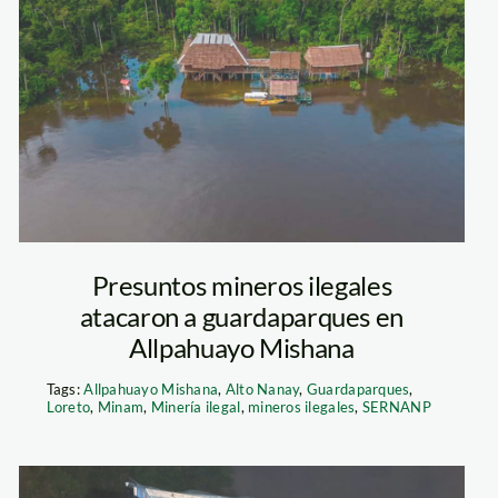
puesto-Yarana
Presuntos mineros ilegales
atacaron a guardaparques en
Allpahuayo Mishana
Tags:
Allpahuayo Mishana
,
Alto Nanay
,
Guardaparques
,
Loreto
,
Minam
,
Minería ilegal
,
mineros ilegales
,
SERNANP