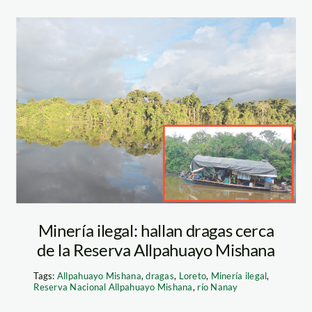
minería-en-
Allpahuayo-
Mishana
Minería ilegal: hallan dragas cerca
de la Reserva Allpahuayo Mishana
Tags:
Allpahuayo Mishana
,
dragas
,
Loreto
,
Minería ilegal
,
Reserva Nacional Allpahuayo Mishana
,
río Nanay