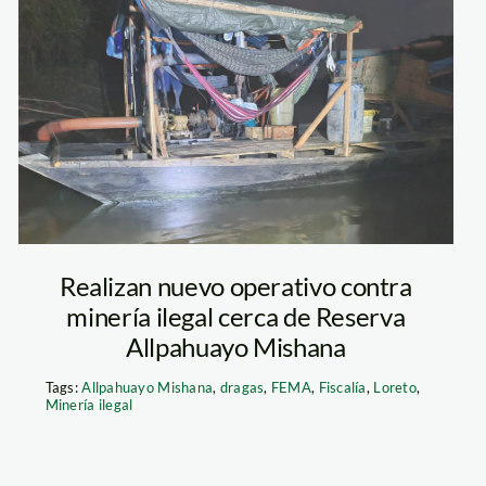
draga—mineria-
ilegal-loreto—
fema
Realizan nuevo operativo contra
minería ilegal cerca de Reserva
Allpahuayo Mishana
Tags:
Allpahuayo Mishana
,
dragas
,
FEMA
,
Fiscalía
,
Loreto
,
Minería ilegal