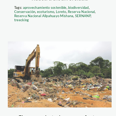
Tags:
aprovechamiento sostenible
,
biodiversidad
,
Conservación
,
ecoturismo
,
Loreto
,
Reserva Nacional
,
Reserva Nacional Allpahuayo Mishana
,
SERNANP
,
treecking
Botadero
Maynas