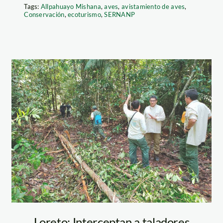
Tags:
Allpahuayo Mishana
,
aves
,
avistamiento de aves
,
Conservación
,
ecoturismo
,
SERNANP
lpahuayo_mishana_1
operativo-
contra-talaldores
—spda
Loreto: Interceptan a taladores