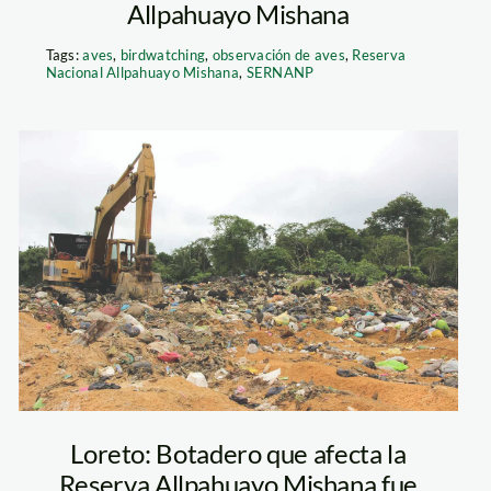
Allpahuayo Mishana
Tags:
aves
,
birdwatching
,
observación de aves
,
Reserva
Nacional Allpahuayo Mishana
,
SERNANP
Botadero
Maynas
Loreto: Botadero que afecta la
Reserva Allpahuayo Mishana fue