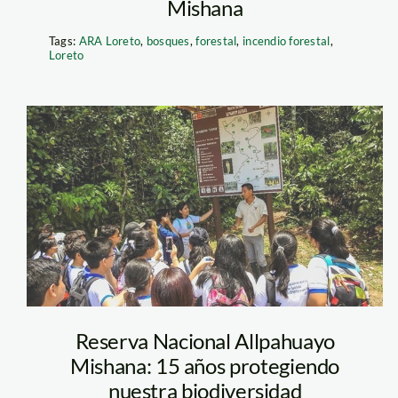
Mishana
Tags:
ARA Loreto
,
bosques
,
forestal
,
incendio forestal
,
Loreto
visita_escolares_al
Reserva Nacional Allpahuayo
Mishana: 15 años protegiendo
nuestra biodiversidad