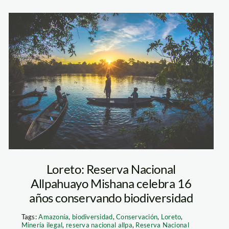
portada–foto-
Kevin-Arce-
DanielPinedo
Loreto: Reserva Nacional
Allpahuayo Mishana celebra 16
años conservando biodiversidad
Tags:
Amazonía
,
biodiversidad
,
Conservación
,
Loreto
,
Minería ilegal
,
reserva nacional allpa
,
Reserva Nacional