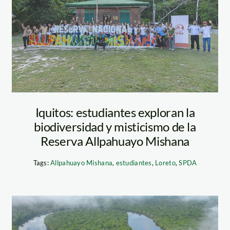
ALLPAHUAYO.
FOTOS. Jorge
Pérez . SPDA (10)
Iquitos: estudiantes exploran la
biodiversidad y misticismo de la
Reserva Allpahuayo Mishana
Tags:
Allpahuayo Mishana
,
estudiantes
,
Loreto
,
SPDA