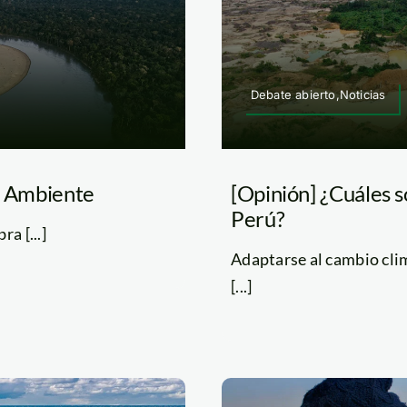
Debate abierto,Noticias
el Ambiente
[Opinión] ¿Cuáles s
Perú?
a [...]
Adaptarse al cambio clim
[...]