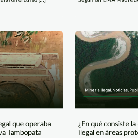
Minería Ilegal,Noticias,Pub
legal que operaba
¿En qué consiste la
rva Tambopata
ilegal en áreas pro