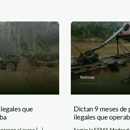
Noticias
legales que
Dictan 9 meses de 
mba
ilegales que opera
aron el curso [...]
Según la FEMA Madre de D