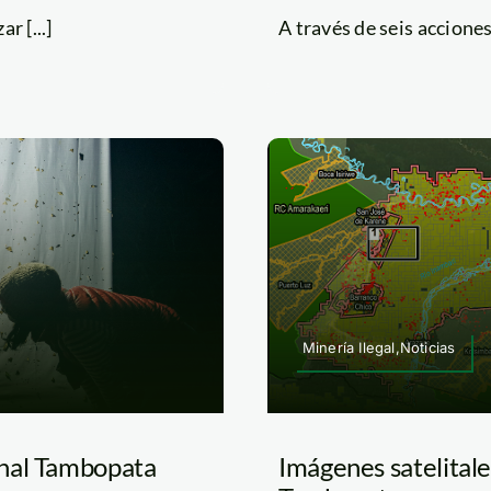
r [...]
A través de seis acciones
Minería Ilegal,Noticias
onal Tambopata
Imágenes satelital