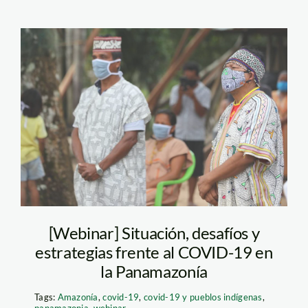
Julio Cusurichi-PPII
[Webinar] Situación, desafíos y
estrategias frente al COVID-19 en
la Panamazonía
Tags:
Amazonía
,
covid-19
,
covid-19 y pueblos indígenas
,
panamazonia
,
webinar