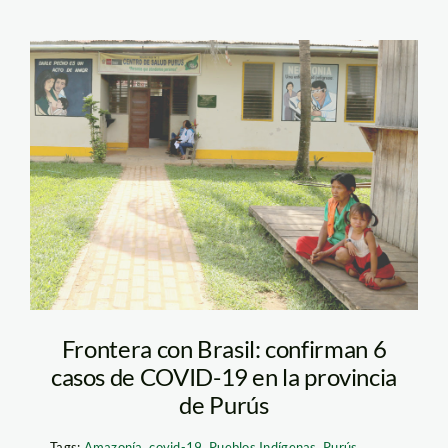
pueblos-indigenas—
purus—jaime-tranca—
spda
Frontera con Brasil: confirman 6
casos de COVID-19 en la provincia
de Purús
Tags:
Amazonía
,
covid-19
,
Pueblos Indígenas
,
Purús