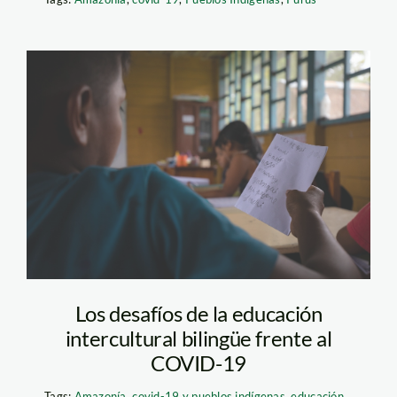
educacion-
intercultural-madre-
de-dios-maestro-
diego perez-spda1
Los desafíos de la educación
intercultural bilingüe frente al
COVID-19
Tags:
Amazonía
,
covid-19 y pueblos indígenas
,
educación
,