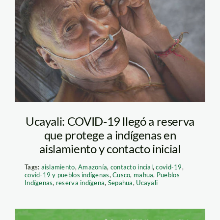
PIACI-nahua-Peru-
JWildhagen-Survival
Ucayali: COVID-19 llegó a reserva
que protege a indígenas en
aislamiento y contacto inicial
Tags:
aislamiento
,
Amazonía
,
contacto incial
,
covid-19
,
covid-19 y pueblos indígenas
,
Cusco
,
mahua
,
Pueblos
Indígenas
,
reserva indígena
,
Sepahua
,
Ucayali