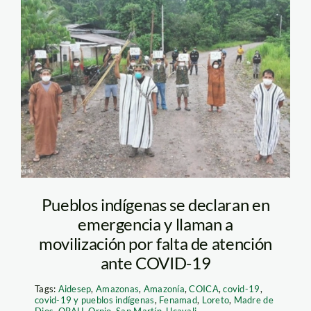
Andina-Pueblos
Indígenas-
Coronavirus
Pueblos indígenas se declaran en
emergencia y llaman a
movilización por falta de atención
ante COVID-19
Tags:
Aidesep
,
Amazonas
,
Amazonía
,
COICA
,
covid-19
,
covid-19 y pueblos indígenas
,
Fenamad
,
Loreto
,
Madre de
Dios
,
ORAU
,
Orpio
,
San Martín
,
Ucayali