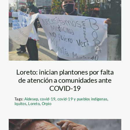
esperan mejoras en la
atención a las
comunidades frente al
COVID-19. (Foto:
Facebook
OrpioAidesep)
Loreto: inician plantones por falta
de atención a comunidades ante
COVID-19
Tags:
Aidesep
,
covid-19
,
covid-19 y pueblos indígenas
,
Iquitos
,
Loreto
,
Orpio