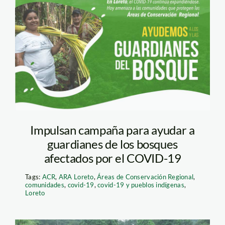
campaña-ayudemos-
a-los-y-las-
guardianes-de-los-
bosques-ARA
Impulsan campaña para ayudar a
guardianes de los bosques
afectados por el COVID-19
Tags:
ACR
,
ARA Loreto
,
Áreas de Conservación Regional
,
comunidades
,
covid-19
,
covid-19 y pueblos indígenas
,
Loreto