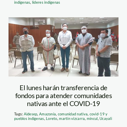
indígenas
,
líderes indígenas
presidentePucallpa.FotoA
El lunes harán transferencia de
fondos para atender comunidades
nativas ante el COVID-19
Tags:
Aidesep
,
Amazonía
,
comunidad nativa
,
covid-19 y
pueblos indígenas
,
Loreto
,
martín vizcarra
,
mincul
,
Ucayali