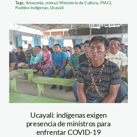
Tags:
Amazonía
,
mincul
,
Ministerio de Cultura
,
PIACI
,
Pueblos Indígenas
,
Ucayali
Pueblo-Shipibo-
Agencia-Andina-
Ucayali: indígenas exigen
presencia de ministros para
enfrentar COVID-19