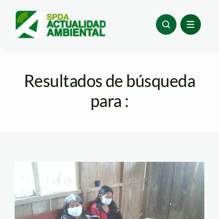
Skip
to
content
Resultados de búsqueda
para :
condor2