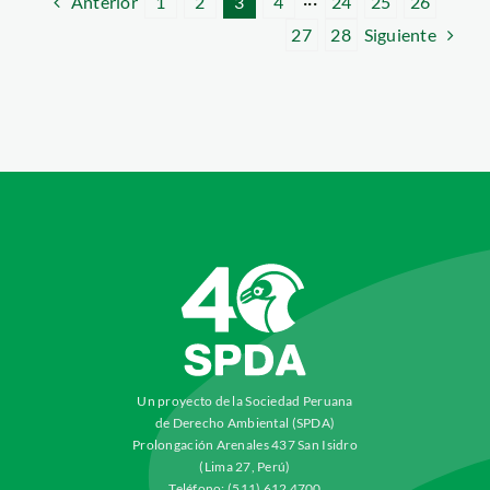
Anterior
1
2
3
4
···
24
25
26
Siguiente
27
28
Un proyecto de la Sociedad Peruana
de Derecho Ambiental (SPDA)
Prolongación Arenales 437 San Isidro
(Lima 27, Perú)
Teléfono: (511) 612 4700