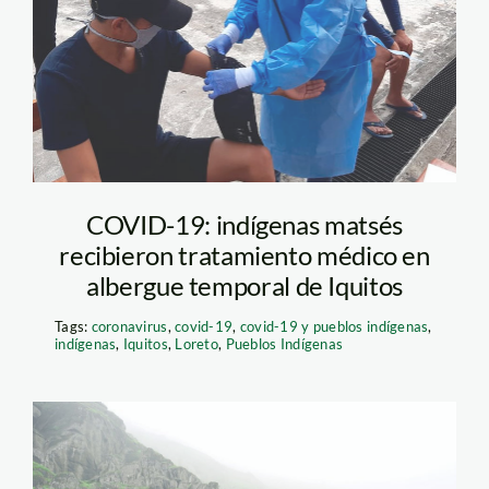
19-iquitos-matses-
mincul
COVID-19: indígenas matsés
recibieron tratamiento médico en
albergue temporal de Iquitos
Tags:
coronavirus
,
covid-19
,
covid-19 y pueblos indígenas
,
indígenas
,
Iquitos
,
Loreto
,
Pueblos Indígenas
lomas-de-paraiso1—