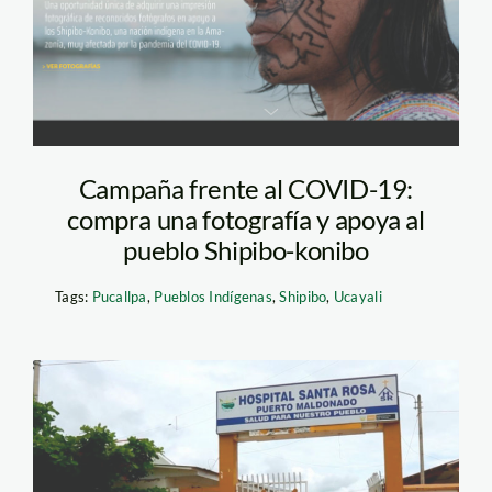
Campaña frente al COVID-19:
compra una fotografía y apoya al
pueblo Shipibo-konibo
Tags:
Pucallpa
,
Pueblos Indígenas
,
Shipibo
,
Ucayali
hospital-santa-rosa—
puerto-maldonado—