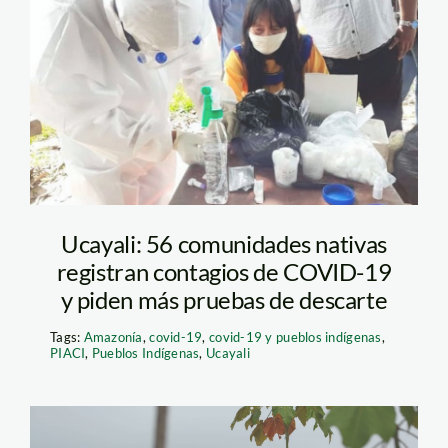
Ministerio-de-
Cultura-y-DIRESA-
Ucayali-monitorean-
atención-11-
comunidades-de-
Ucayali-1
Ucayali: 56 comunidades nativas
registran contagios de COVID-19
y piden más pruebas de descarte
Tags:
Amazonía
,
covid-19
,
covid-19 y pueblos indígenas
,
PIACI
,
Pueblos Indígenas
,
Ucayali