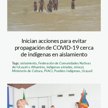
Modificación-Ley-
SPDA-1536×851 (1)
Inician acciones para evitar
propagación de COVID-19 cerca
de indígenas en aislamiento
Tags:
aislamiento
,
Federación de Comunidades Nativas
del Ucayali y Afluentes
,
indígenas aislados
,
mincul
,
Ministerio de Cultura
,
PIACI
,
Pueblos Indígenas
,
Ucayali
comandocovidloreto