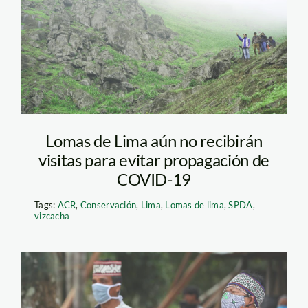
jaime-tranca—spda
Lomas de Lima aún no recibirán
visitas para evitar propagación de
COVID-19
Tags:
ACR
,
Conservación
,
Lima
,
Lomas de lima
,
SPDA
,
vizcacha
Julio Cusurichi-PPII