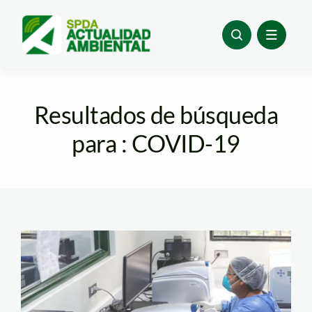
Skip
to
content
Resultados de búsqueda
para : COVID-19
toribio-rodriguez—
andina