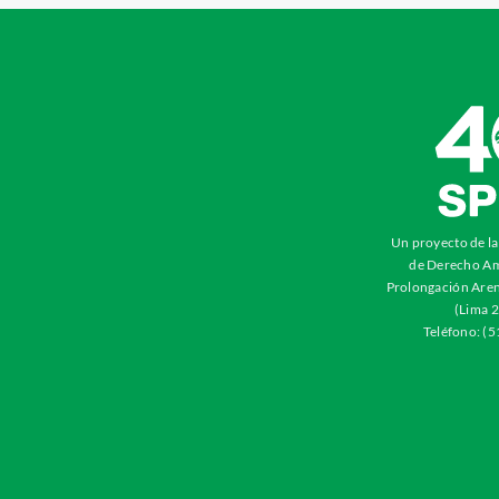
Un proyecto de l
de Derecho Am
Prolongación Aren
(Lima 2
Teléfono: (