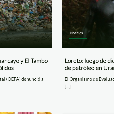
Noticias
uancayo y El Tambo
Loreto: luego de di
ólidos
de petróleo en Ura
tal (OEFA) denunció a
El Organismo de Evaluac
[...]