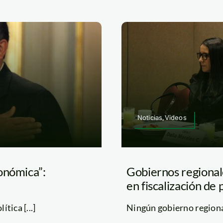
Noticias,Videos
onómica”:
Gobiernos regiona
en fiscalización de
tica [...]
Ningún gobierno regiona