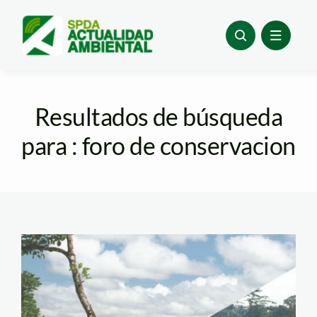
Skip
to
content
Resultados de búsqueda
para : foro de conservacion
bosques – SPDA