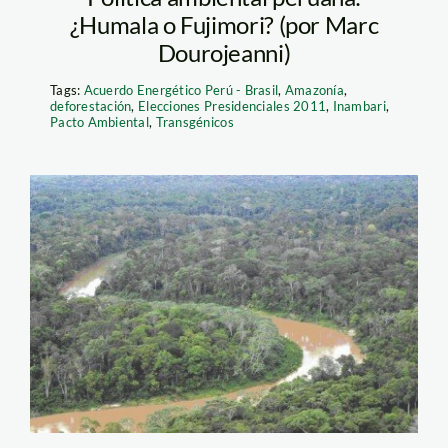
¿Humala o Fujimori? (por Marc
Dourojeanni)
Tags:
Acuerdo Energético Perú - Brasil
,
Amazonía
,
deforestación
,
Elecciones Presidenciales 2011
,
Inambari
,
Pacto Ambiental
,
Transgénicos
conservacion_bosques_mi