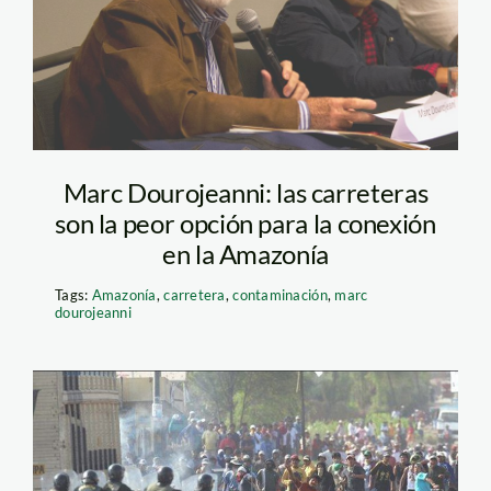
dourojeanni_spda
Marc Dourojeanni: las carreteras
son la peor opción para la conexión
en la Amazonía
Tags:
Amazonía
,
carretera
,
contaminación
,
marc
dourojeanni
Conflicto en Islay. Tía