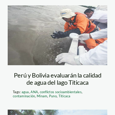
imagen-monitoreo-
titicaca_larepública
Perú y Bolivia evaluarán la calidad
de agua del lago Titicaca
Tags:
agua
,
ANA
,
conflictos socioambientales
,
contaminación
,
Minam
,
Puno
,
Titicaca