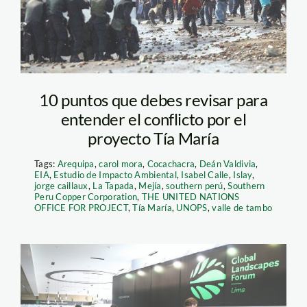
María. Foto: El
Comercio
10 puntos que debes revisar para
entender el conflicto por el
proyecto Tía María
Tags:
Arequipa
,
carol mora
,
Cocachacra
,
Deán Valdivia
,
EIA
,
Estudio de Impacto Ambiental
,
Isabel Calle
,
Islay
,
jorge caillaux
,
La Tapada
,
Mejía
,
southern perú
,
Southern
Peru Copper Corporation
,
THE UNITED NATIONS
OFFICE FOR PROJECT
,
Tía María
,
UNOPS
,
valle de tambo
global_landscapes_forum_