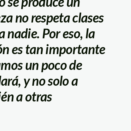
o se produce un
eza no respeta clases
a nadie. Por eso, la
ón es tan importante
amos un poco de
rá, y no solo a
én a otras