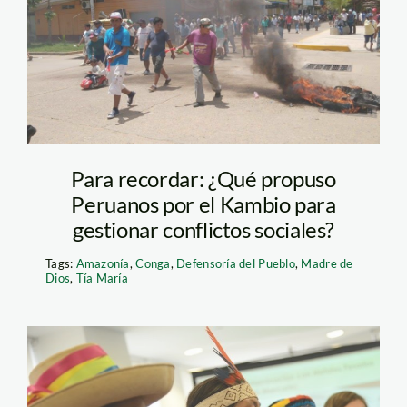
segundo día de
paro_MDD_SPDA2
Para recordar: ¿Qué propuso
Peruanos por el Kambio para
gestionar conflictos sociales?
Tags:
Amazonía
,
Conga
,
Defensoría del Pueblo
,
Madre de
Dios
,
Tía María
indígenas – lamula