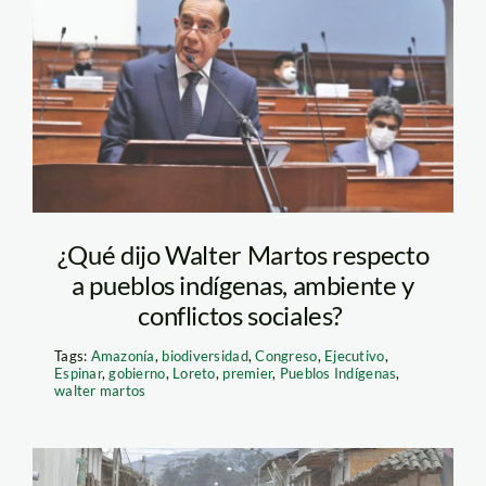
walter-martos—
andina
¿Qué dijo Walter Martos respecto
a pueblos indígenas, ambiente y
conflictos sociales?
Tags:
Amazonía
,
biodiversidad
,
Congreso
,
Ejecutivo
,
Espinar
,
gobierno
,
Loreto
,
premier
,
Pueblos Indígenas
,
walter martos