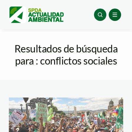
Skip
to
content
Resultados de búsqueda
para : conflictos sociales
Conflicto Conga