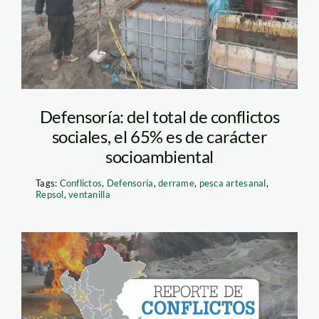
de-petroleo—jaime-
tranca—spda
Defensoría: del total de conflictos
sociales, el 65% es de carácter
socioambiental
Tags:
Conflictos
,
Defensoría
,
derrame
,
pesca artesanal
,
Repsol
,
ventanilla
imagen reporte
conflictos sociales