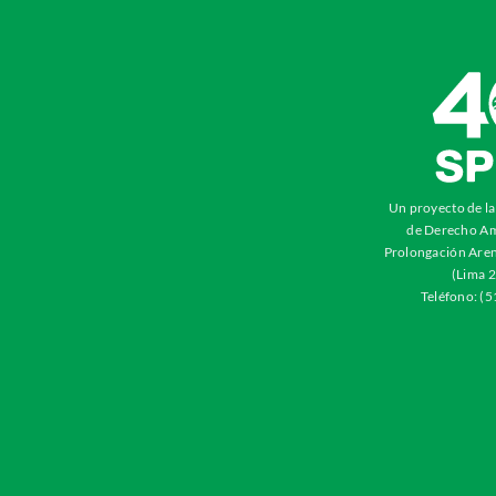
Un proyecto de l
de Derecho Am
Prolongación Aren
(Lima 2
Teléfono: (