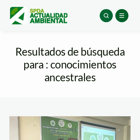
Skip
to
content
Resultados de búsqueda
para : conocimientos
ancestrales
Tabea Casique