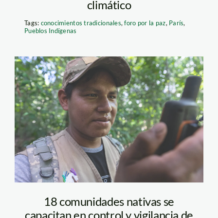
climático
Tags:
conocimientos tradicionales
,
foro por la paz
,
París
,
Pueblos Indígenas
Foto: Diego Pérez /
SPDA
18 comunidades nativas se
capacitan en control y vigilancia de