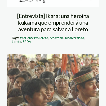
[Entrevista] Ikara: una heroína
kukama que emprenderá una
aventura para salvar a Loreto
Tags:
#YoConservoLoreto
,
Amazonía
,
biodiversidad
,
Loreto
,
SPDA
amazonicos_nativos_indig
1-700×437