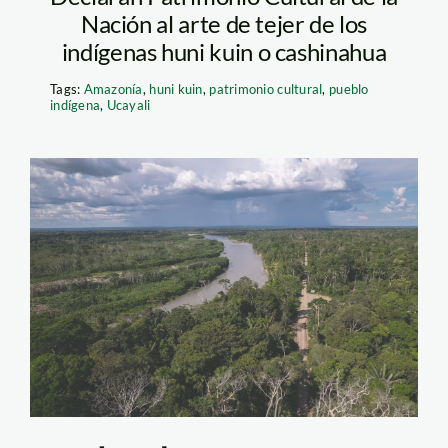
Nación al arte de tejer de los
indígenas huni kuin o cashinahua
Tags:
Amazonía
,
huni kuin
,
patrimonio cultural
,
pueblo
indígena
,
Ucayali
carretera-amarakareri
—diamante—diego-
perez2—spda