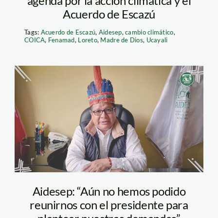
agenda por la acción climática y el
Acuerdo de Escazú
Tags:
Acuerdo de Escazú
,
Aidesep
,
cambio climático
,
COICA
,
Fenamad
,
Loreto
,
Madre de Dios
,
Ucayali
jorge perez rubio –
presidente de aidesep
Aidesep: “Aún no hemos podido
reunirnos con el presidente para