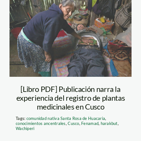
Huacaria-Libro-
plantas-medicinales-
Thomas-Muller-SPDA
[Libro PDF] Publicación narra la
experiencia del registro de plantas
medicinales en Cusco
Tags:
comunidad nativa Santa Rosa de Huacaria
,
conocimientos ancentrales
,
Cusco
,
Fenamad
,
harakbut
,
Wachiperi