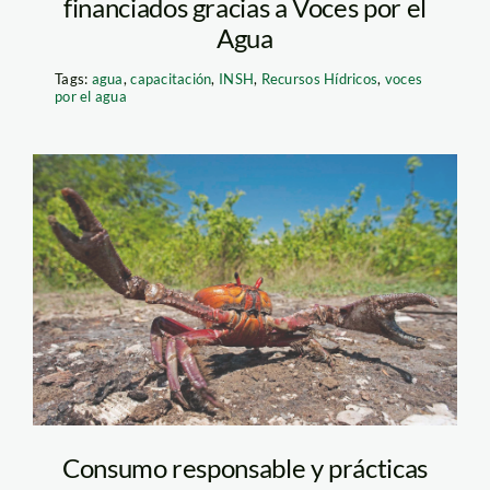
financiados gracias a Voces por el
Agua
Tags:
agua
,
capacitación
,
INSH
,
Recursos Hídricos
,
voces
por el agua
Cangrejo rojo
WHW9866
Consumo responsable y prácticas