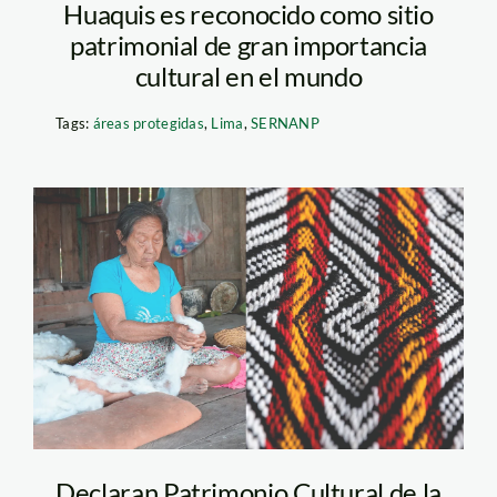
Huaquis es reconocido como sitio
patrimonial de gran importancia
cultural en el mundo
Tags:
áreas protegidas
,
Lima
,
SERNANP
tejido-huni-kuin—
purus-spda
Declaran Patrimonio Cultural de la