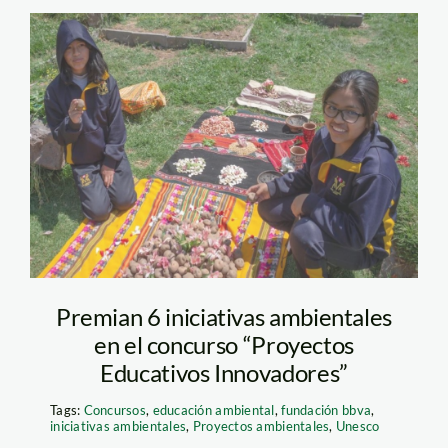
velasco astete –
iniciativa ambiental –
fundacion bbva
Premian 6 iniciativas ambientales
en el concurso “Proyectos
Educativos Innovadores”
Tags:
Concursos
,
educación ambiental
,
fundación bbva
,
iniciativas ambientales
,
Proyectos ambientales
,
Unesco