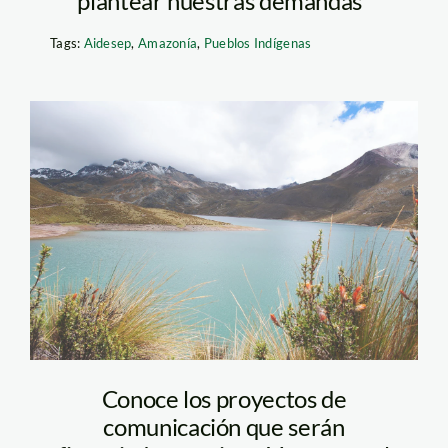
plantear nuestras demandas”
Tags:
Aidesep
,
Amazonía
,
Pueblos Indígenas
voces-por-el-agua—
insh
Conoce los proyectos de
comunicación que serán