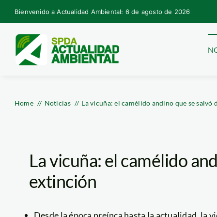
Skip
Bienvenido a Actualidad Ambiental: 6 de agosto de 2026
to
content
NO
Home
Noticias
La vicuña: el camélido andino que se salvó 
La vicuña: el camélido and
extinción
Desde la época preínca hasta la actualidad, la 