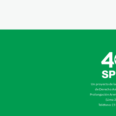
Un proyecto de l
de Derecho Am
Prolongación Aren
(Lima 2
Teléfono: (