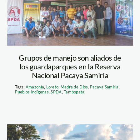
taller-de-
patronato-en-la-
RNPS.
Grupos de manejo son aliados de
los guardaparques en la Reserva
Nacional Pacaya Samiria
Tags:
Amazonía
,
Loreto
,
Madre de Dios
,
Pacaya Samiria
,
Pueblos Indígenas
,
SPDA
,
Tambopata