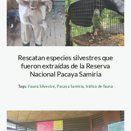
animales Pacaya
Samiria.Fotos-
 zonas de la reserva
Ministerio
ricaya para repoblar a
nsumo de las
Rescatan especies silvestres que
Público
homas Müller / SPDA
fueron extraídas de la Reserva
Nacional Pacaya Samiria
Tags:
Fauna Silvestre
,
Pacaya Samiria
,
tráfico de fauna