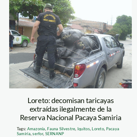
intervención
Pacaya Samiria
Loreto: decomisan taricayas
extraídas ilegalmente de la
Reserva Nacional Pacaya Samiria
Tags:
Amazonía
,
Fauna Silvestre
,
Iquitos
,
Loreto
,
Pacaya
Samiria
,
serfor
,
SERNANP