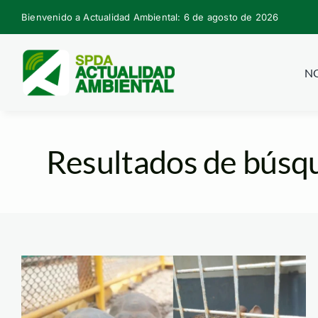
Skip
Bienvenido a Actualidad Ambiental: 6 de agosto de 2026
to
content
NO
Resultados de búsqu
motelo-y-aniuje