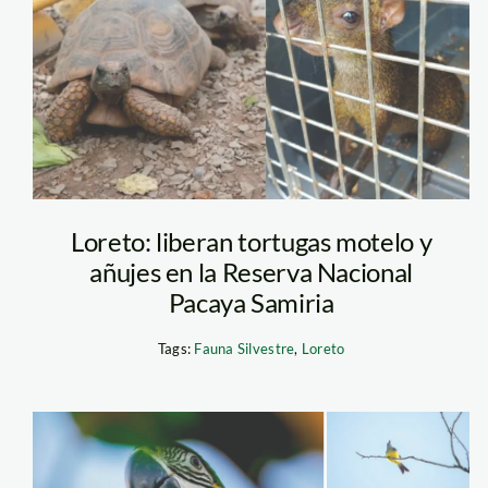
—serfor
En El Dorado y en otras
también se cría a la ta
este especie y para co
comunidades. Foto: T
Loreto: liberan tortugas motelo y
añujes en la Reserva Nacional
Pacaya Samiria
Tags:
Fauna Silvestre
,
Loreto