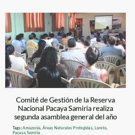
CdG RNPS_
Segunda
Asamblea _Nauta
Comité de Gestión de la Reserva
Nacional Pacaya Samiria realiza
segunda asamblea general del año
Tags:
Amazonía
,
Áreas Naturales Protegidas
,
Loreto
,
Pacaya Samiria