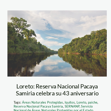
Actualidad_ambient
samiria 4
 de especies que son
ara nuestro país. El
je, yarina, maquisapa,
de río, manatí,
rosado, huangana,
ro de ella.
Loreto: Reserva Nacional Pacaya
Samiria celebra su 43 aniversario
Tags:
Áreas Naturales Protegidas
,
Iquitos
,
Loreto
,
paiche
,
Reserva Nacional Pacaya Samiria
,
SERNANP
,
Servicio
Nacional de Áreas Naturales Protegidas por el Estado
,