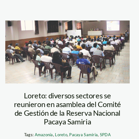
Asamblea
General del CdG
de la RNPS
Loreto: diversos sectores se
reunieron en asamblea del Comité
de Gestión de la Reserva Nacional
Pacaya Samiria
Tags:
Amazonía
,
Loreto
,
Pacaya Samiria
,
SPDA