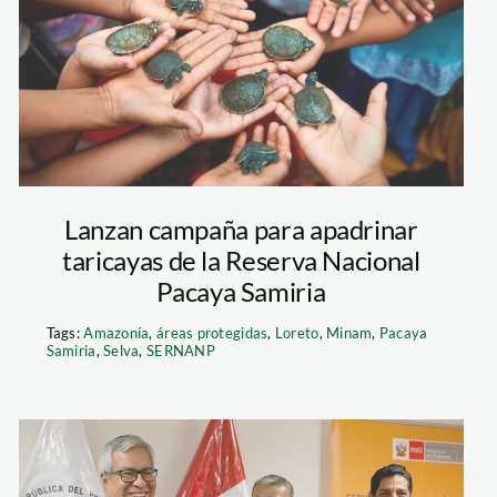
—-TM—spda9
Lanzan campaña para apadrinar
taricayas de la Reserva Nacional
Pacaya Samiria
Tags:
Amazonía
,
áreas protegidas
,
Loreto
,
Minam
,
Pacaya
Samiria
,
Selva
,
SERNANP