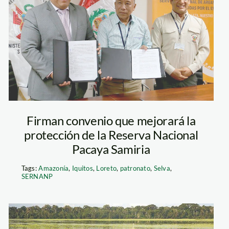
sernanp y pacaya
samiria
Firman convenio que mejorará la
protección de la Reserva Nacional
Pacaya Samiria
Tags:
Amazonía
,
Iquitos
,
Loreto
,
patronato
,
Selva
,
SERNANP