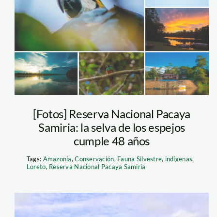
pacaya-samiria—
kevin-arce
[Fotos] Reserva Nacional Pacaya
Samiria: la selva de los espejos
cumple 48 años
Tags:
Amazonía
,
Conservación
,
Fauna Silvestre
,
indígenas
,
Loreto
,
Reserva Nacional Pacaya Samiria