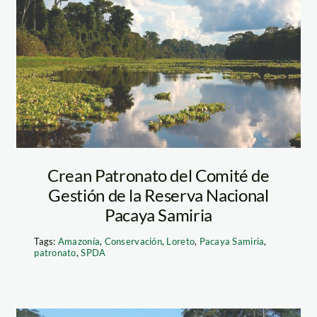
Pacaya-
Samiria_Thomas-
Müller
Crean Patronato del Comité de
Gestión de la Reserva Nacional
Pacaya Samiria
Tags:
Amazonía
,
Conservación
,
Loreto
,
Pacaya Samiria
,
patronato
,
SPDA