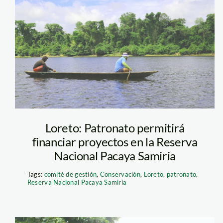
pacaya-samiria
—-jaime-tranca—
spda4
Loreto: Patronato permitirá
financiar proyectos en la Reserva
Nacional Pacaya Samiria
Tags:
comité de gestión
,
Conservación
,
Loreto
,
patronato
,
Reserva Nacional Pacaya Samiria