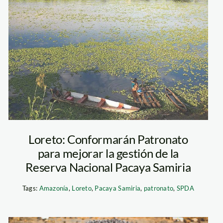
pacaya
samiria_thomas
muller
Loreto: Conformarán Patronato
para mejorar la gestión de la
Reserva Nacional Pacaya Samiria
Tags:
Amazonía
,
Loreto
,
Pacaya Samiria
,
patronato
,
SPDA