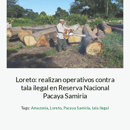
tala-ilegal_ diario
La Región
Loreto: realizan operativos contra
tala ilegal en Reserva Nacional
Pacaya Samiria
Tags:
Amazonía
,
Loreto
,
Pacaya Samiria
,
tala ilegal