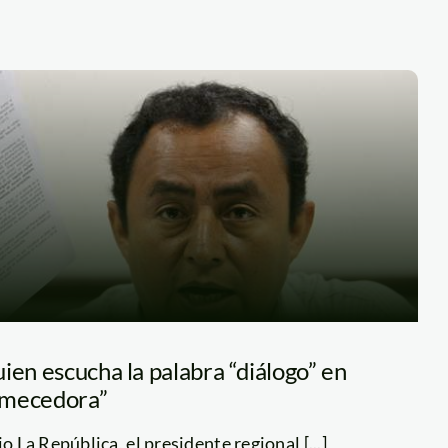
ien escucha la palabra “diálogo” en
“mecedora”
o La República, el presidente regional [...]