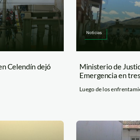
Noticias
en Celendín dejó
Ministerio de Justi
Emergencia en tres
]
Luego de los enfrentamien