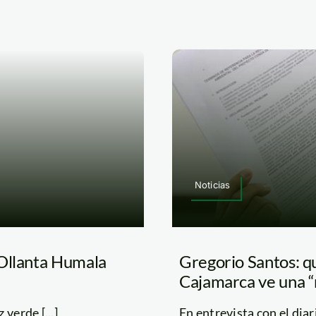
Noticias
 Ollanta Humala
Gregorio Santos: qu
Cajamarca ve una 
verde [...]
En entrevista con el diari