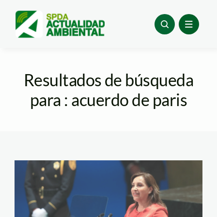
Skip
to
content
Resultados de búsqueda
para : acuerdo de paris
dina
ONU_presidencia