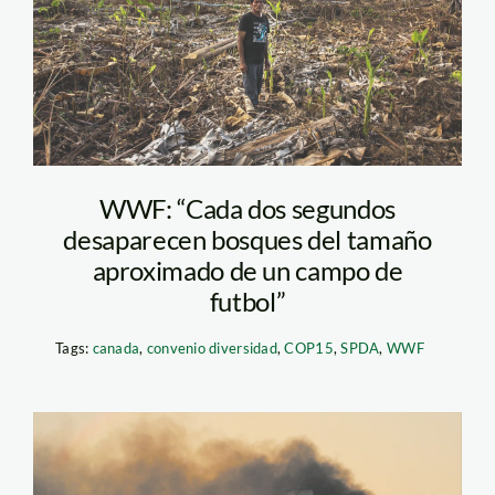
ucayali—diego-perez-
spda1
WWF: “Cada dos segundos
desaparecen bosques del tamaño
aproximado de un campo de
futbol”
Tags:
canada
,
convenio diversidad
,
COP15
,
SPDA
,
WWF
combustibles fosiles –