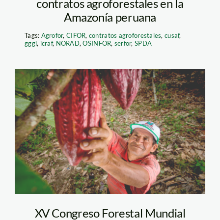
contratos agroforestales en la
Amazonía peruana
Tags:
Agrofor
,
CIFOR
,
contratos agroforestales
,
cusaf
,
gggi
,
icraf
,
NORAD
,
OSINFOR
,
serfor
,
SPDA
FOTO AGROFOR
XV Congreso Forestal Mundial