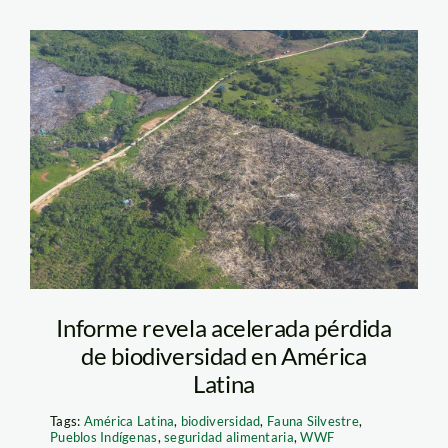
Yurimaguas_Jeberos_12
Informe revela acelerada pérdida
de biodiversidad en América
Latina
Tags:
América Latina
,
biodiversidad
,
Fauna Silvestre
,
Pueblos Indígenas
,
seguridad alimentaria
,
WWF