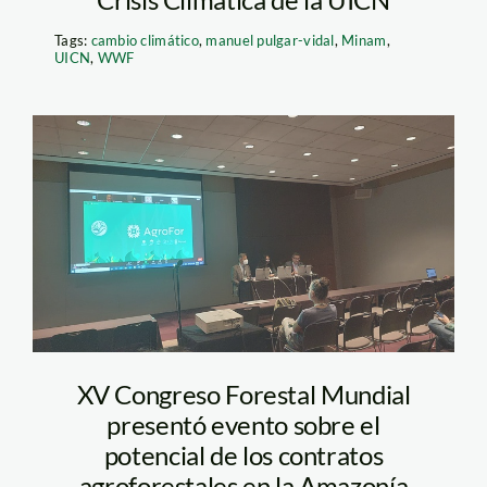
Tags:
cambio climático
,
manuel pulgar-vidal
,
Minam
,
UICN
,
WWF
WhatsApp Image
2022-05-04 at
11.33.00 AM
XV Congreso Forestal Mundial
presentó evento sobre el
potencial de los contratos
agroforestales en la Amazonía