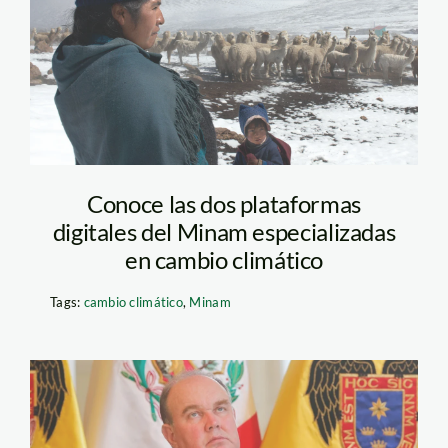
cambio-climatico—
puno—thomas-muller
—spda
Conoce las dos plataformas
digitales del Minam especializadas
en cambio climático
Tags:
cambio climático
,
Minam
rafael lopez aliaga – al