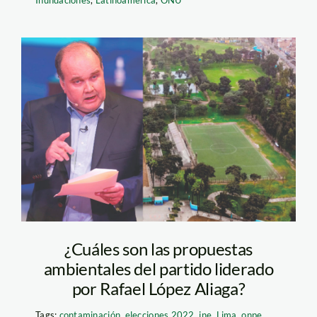
Inundaciones
,
Latinoamérica
,
ONU
rafael-lopez-aliaga—
propuestas-
ambientales—andina
¿Cuáles son las propuestas
ambientales del partido liderado
por Rafael López Aliaga?
Tags:
contaminación
,
elecciones 2022
,
jne
,
Lima
,
onpe
,