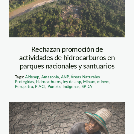
—spda1
Rechazan promoción de
actividades de hidrocarburos en
parques nacionales y santuarios
Tags:
Aidesep
,
Amazonía
,
ANP
,
Áreas Naturales
Protegidas
,
hidrocarburos
,
ley de anp
,
Minam
,
minem
,
Perupetro
,
PIACI
,
Pueblos Indígenas
,
SPDA
sequias – naciones