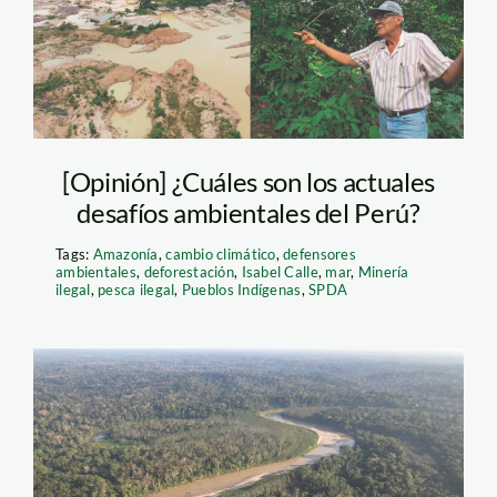
[Opinión] ¿Cuáles son los actuales
desafíos ambientales del Perú?
Tags:
Amazonía
,
cambio climático
,
defensores
ambientales
,
deforestación
,
Isabel Calle
,
mar
,
Minería
ilegal
,
pesca ilegal
,
Pueblos Indígenas
,
SPDA
comunidad-santa-rey
—purus—diego-perez