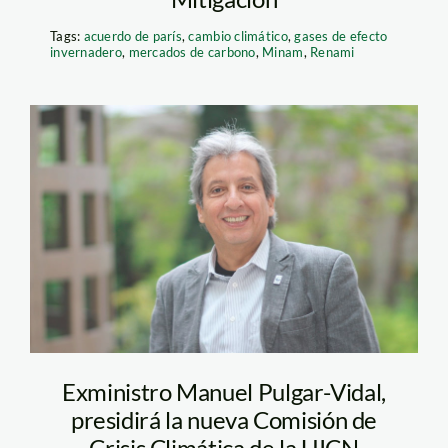
Tags:
acuerdo de parís
,
cambio climático
,
gases de efecto
invernadero
,
mercados de carbono
,
Minam
,
Renami
manuel_pulgar_vidal_c_ww
Exministro Manuel Pulgar-Vidal,
presidirá la nueva Comisión de
Crisis Climática de la UICN