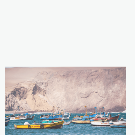
Embarcaciones-
artesanales-de-
Paracas.-Foto.-