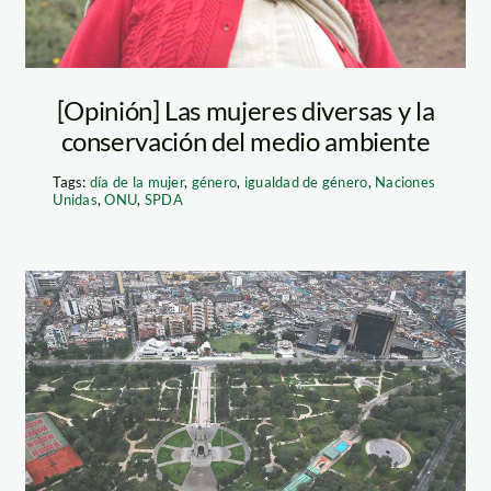
[Opinión] Las mujeres diversas y la
conservación del medio ambiente
Tags:
día de la mujer
,
género
,
igualdad de género
,
Naciones
Unidas
,
ONU
,
SPDA
areas verdes –
lima – andina