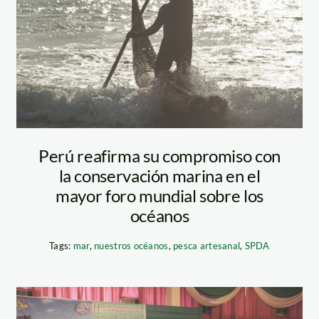
totora – walter
wutz –
conservamos por
naturaleza
Perú reafirma su compromiso con
la conservación marina en el
mayor foro mundial sobre los
océanos
Tags:
mar
,
nuestros océanos
,
pesca artesanal
,
SPDA