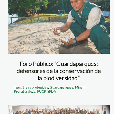
guardaparque-
en-payaca-
samiria—spda
Foro Público: “Guardaparques:
defensores de la conservación de
la biodiversidad”
Tags:
áreas protegidas
,
Guardaparques
,
Minam
,
Pronaturaleza
,
PUCP
,
SPDA