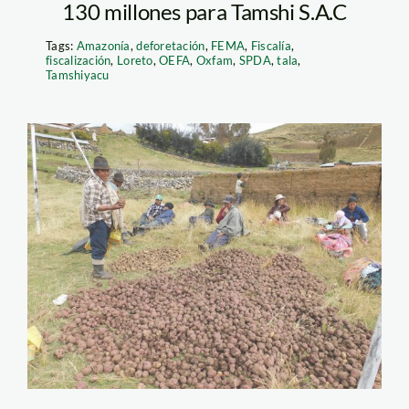
130 millones para Tamshi S.A.C
Tags:
Amazonía
,
deforetación
,
FEMA
,
Fiscalía
,
fiscalización
,
Loreto
,
OEFA
,
Oxfam
,
SPDA
,
tala
,
Tamshiyacu
transgenicos foto
ministerio ambiente 3