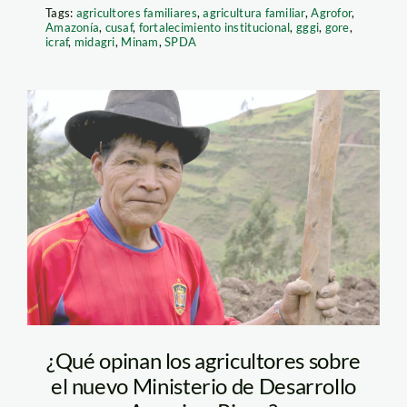
Tags:
agricultores familiares
,
agricultura familiar
,
Agrofor
,
Amazonía
,
cusaf
,
fortalecimiento institucional
,
gggi
,
gore
,
icraf
,
midagri
,
Minam
,
SPDA
agricultor-huauco—
otto-alegre—spda
¿Qué opinan los agricultores sobre
el nuevo Ministerio de Desarrollo