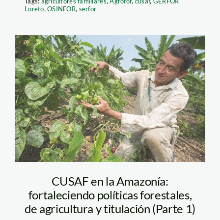
Tags:
agricultores familiares
,
Agrofor
,
cusaf
,
GERFOR
Loreto
,
OSINFOR
,
serfor
Foto 3_ARAA Choba
Choba_Marlondag_San
Martín Agroforestería
CUSAF en la Amazonía:
fortaleciendo políticas forestales,
de agricultura y titulación (Parte 1)