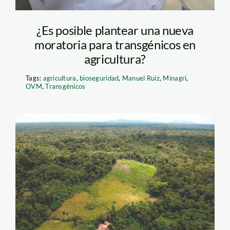
¿Es posible plantear una nueva
moratoria para transgénicos en
agricultura?
Tags:
agricultura
,
bioseguridad
,
Manuel Ruiz
,
Minagri
,
OVM
,
Transgénicos
Sierra del
Divisor_deforestación_S