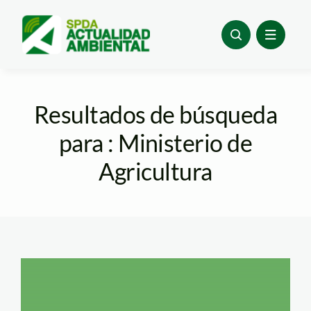
Skip
to
content
Resultados de búsqueda
para : Ministerio de
Agricultura
serfor_actualidad_ambient