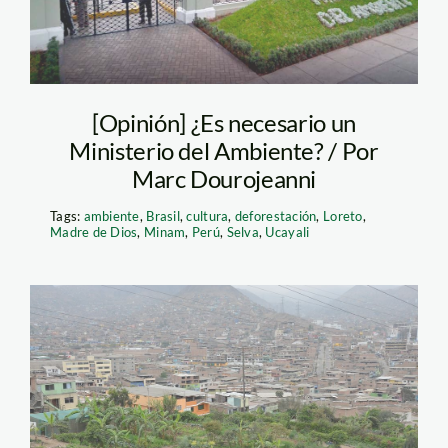
[Opinión] ¿Es necesario un
Ministerio del Ambiente? / Por
Marc Dourojeanni
Tags:
ambiente
,
Brasil
,
cultura
,
deforestación
,
Loreto
,
Madre de Dios
,
Minam
,
Perú
,
Selva
,
Ucayali
18814340_14221140011