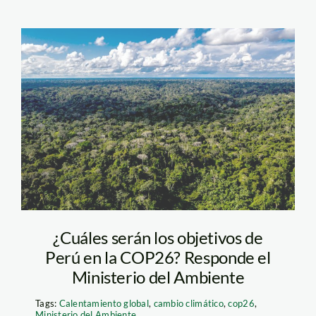
4-boca-pariamanu-
diego-perez-spda-
700×466
¿Cuáles serán los objetivos de
Perú en la COP26? Responde el
Ministerio del Ambiente
Tags:
Calentamiento global
,
cambio climático
,
cop26
,
Ministerio del Ambiente