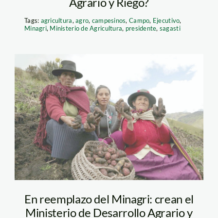
Agrario y Riego?
Tags:
agricultura
,
agro
,
campesinos
,
Campo
,
Ejecutivo
,
Minagri
,
Ministerio de Agricultura
,
presidente
,
sagasti
agricultura_huánuco_spda
En reemplazo del Minagri: crean el
Ministerio de Desarrollo Agrario y