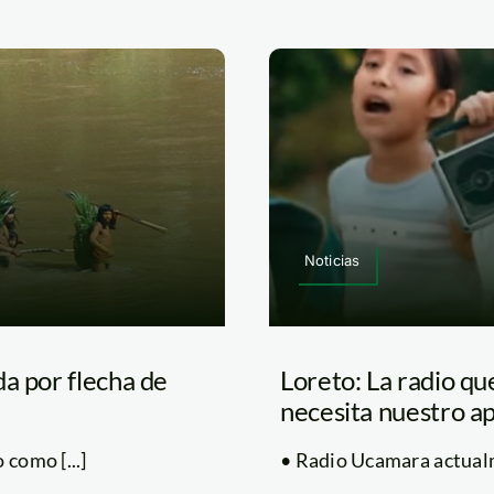
Noticias
a por flecha de
Loreto: La radio qu
necesita nuestro a
 como [...]
• Radio Ucamara actualme