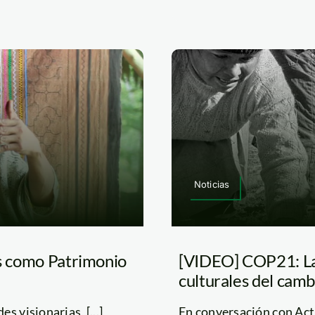
Noticias
os como Patrimonio
[VIDEO] COP21: Las
culturales del camb
 visionarias, [...]
En conversación con Act