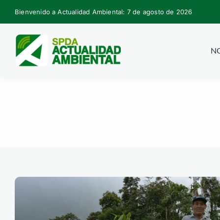
Skip
Bienvenido a Actualidad Ambiental: 7 de agosto de 2026
to
content
NO