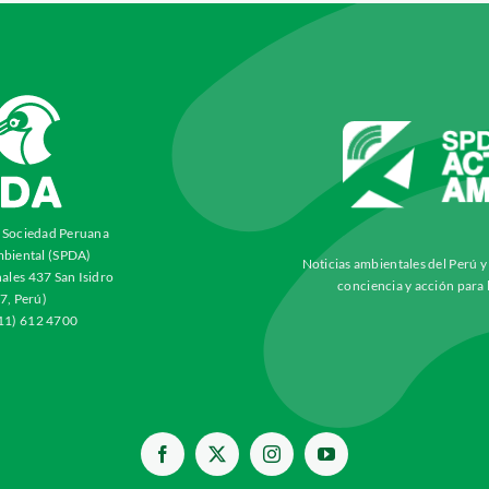
a Sociedad Peruana
biental (SPDA)
Noticias ambientales del Perú 
ales 437 San Isidro
conciencia y acción para 
7, Perú)
511) 612 4700