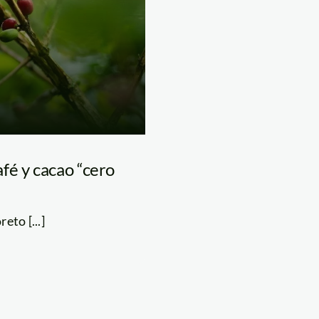
fé y cacao “cero
eto [...]