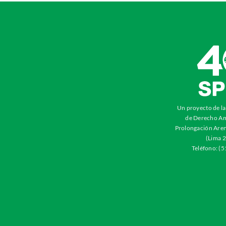
Un proyecto de l
de Derecho Am
Prolongación Aren
(Lima 2
Teléfono: (