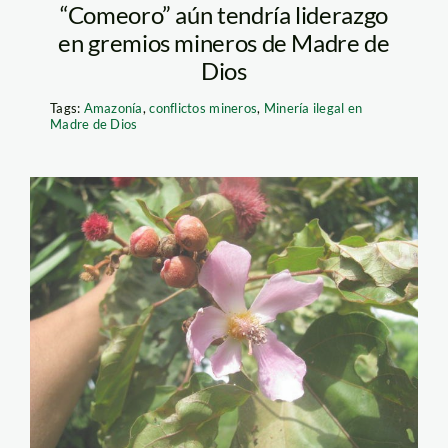
“Comeoro” aún tendría liderazgo
en gremios mineros de Madre de
Dios
Tags:
Amazonía
,
conflictos mineros
,
Minería ilegal en
Madre de Dios
ACP_Madre_de_Dios
1