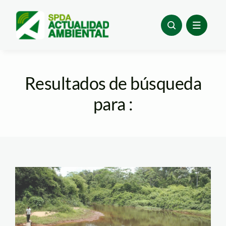
Skip
to
content
Resultados de búsqueda
para :
ACP el Gato (8)_spda