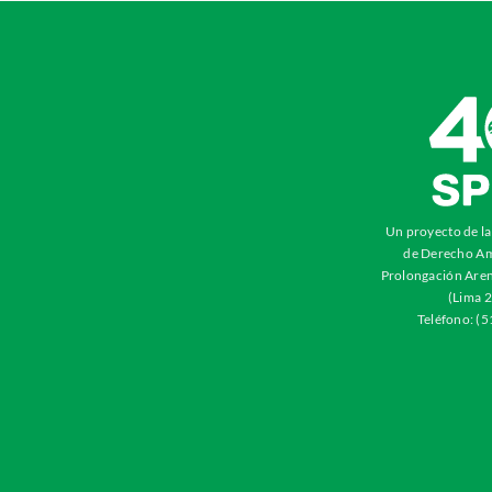
Un proyecto de l
de Derecho Am
Prolongación Aren
(Lima 2
Teléfono: (