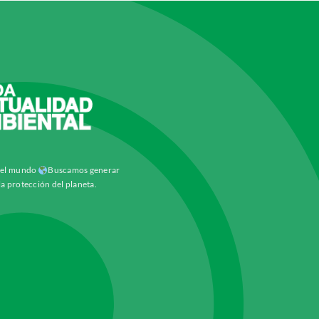
y el mundo
Buscamos generar
la protección del planeta.