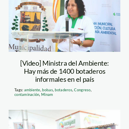
ministra-del-ambiente
—mianm—andina
[Video] Ministra del Ambiente:
Hay más de 1400 botaderos
informales en el país
Tags:
ambiente
,
bolsas
,
botaderos
,
Congreso
,
contaminación
,
Minam