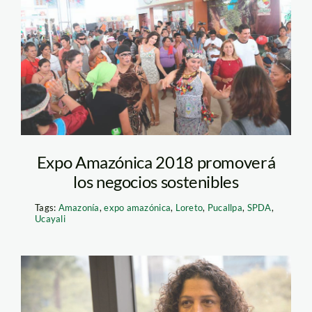
expoamazonica—
andina
Expo Amazónica 2018 promoverá
los negocios sostenibles
Tags:
Amazonía
,
expo amazónica
,
Loreto
,
Pucallpa
,
SPDA
,
Ucayali
fabiola_munoz_ministra_ac