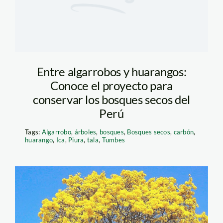
Entre algarrobos y huarangos:
Conoce el proyecto para
conservar los bosques secos del
Perú
Tags:
Algarrobo
,
árboles
,
bosques
,
Bosques secos
,
carbón
,
huarango
,
Ica
,
Piura
,
tala
,
Tumbes
arboles-y-bosque—
marc-dourojeanni