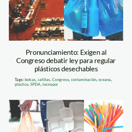
congreso—andina
Pronunciamiento: Exigen al
Congreso debatir ley para regular
plásticos desechables
Tags:
bolsas
,
cañitas
,
Congreso
,
contaminación
,
oceana
,
plástico
,
SPDA
,
tecnopor
bolsas-sorbetes-