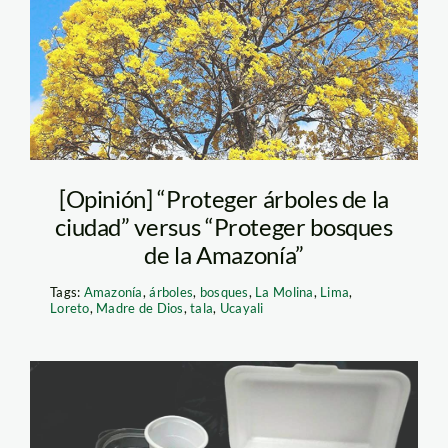
[Opinión] “Proteger árboles de la
ciudad” versus “Proteger bosques
de la Amazonía”
Tags:
Amazonía
,
árboles
,
bosques
,
La Molina
,
Lima
,
Loreto
,
Madre de Dios
,
tala
,
Ucayali
plastico-y-tecnopor-