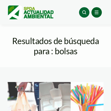
Skip
to
content
Resultados de búsqueda
para : bolsas
bolsas-sorbetes-
tecnopor