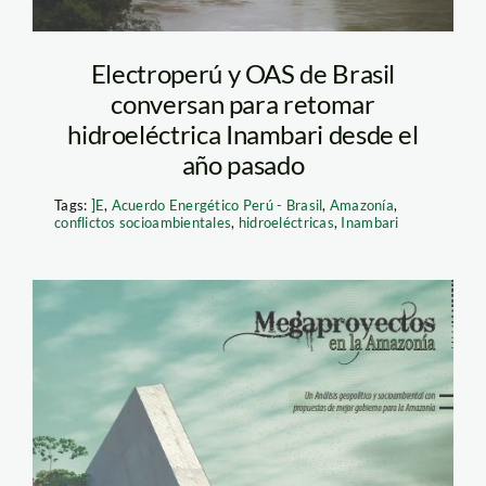
Electroperú y OAS de Brasil
conversan para retomar
hidroeléctrica Inambari desde el
año pasado
Tags:
]E
,
Acuerdo Energético Perú - Brasil
,
Amazonía
,
conflictos socioambientales
,
hidroeléctricas
,
Inambari
megaproyectos en la
amazonia_libro