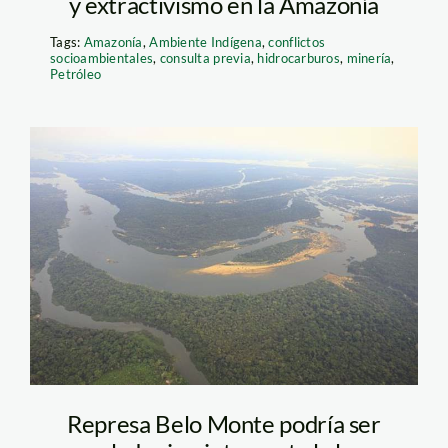
y extractivismo en la Amazonía
Tags:
Amazonía
,
Ambiente Indígena
,
conflictos
socioambientales
,
consulta previa
,
hidrocarburos
,
minería
,
Petróleo
belo-
monte_elperiodico_ar
Represa Belo Monte podría ser