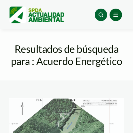
Skip
to
content
Resultados de búsqueda
para : Acuerdo Energético
inambari_foto_full_bic