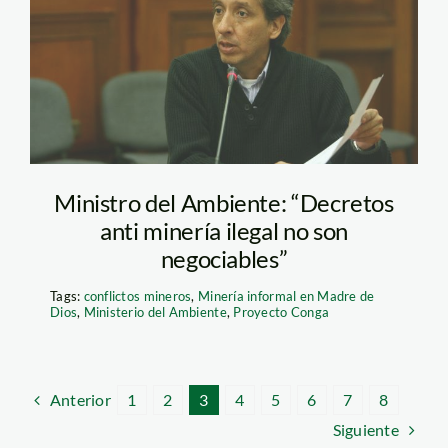
pulgar_vidal_peru21
Ministro del Ambiente: “Decretos
anti minería ilegal no son
negociables”
Tags:
conflictos mineros
,
Minería informal en Madre de
Dios
,
Ministerio del Ambiente
,
Proyecto Conga
Anterior
1
2
3
4
5
6
7
8
Siguiente