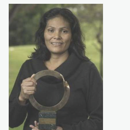
ruth
buendía_terra