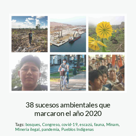
sucesos ambientales
del 2020 – spda
38 sucesos ambientales que
marcaron el año 2020
Tags:
bosques
,
Congreso
,
covid-19
,
escazú
,
fauna
,
Minam
,
Minería ilegal
,
pandemia
,
Pueblos Indígenas