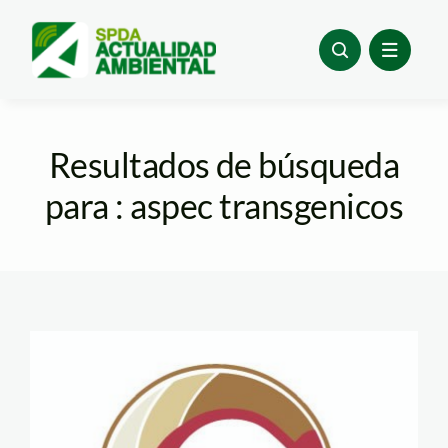
Skip
to
content
Resultados de búsqueda
para : aspec transgenicos
logo_spda