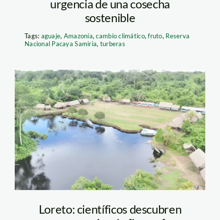
urgencia de una cosecha
sostenible
Tags:
aguaje
,
Amazonía
,
cambio climático
,
fruto
,
Reserva
Nacional Pacaya Samiria
,
turberas
Diseño sin título (37)
Loreto: científicos descubren