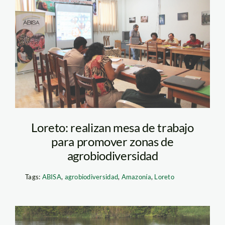
Reunión de trabajo
zonas de
agrobiodiversidad_SPDA
Loreto: realizan mesa de trabajo
para promover zonas de
agrobiodiversidad
Tags:
ABISA
,
agrobiodiversidad
,
Amazonía
,
Loreto