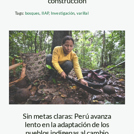
construcción
Tags:
bosques
,
IIAP
,
Investigación
,
varillal
1-boca-pariamanu-
diego-perez-spda
Sin metas claras: Perú avanza
lento en la adaptación de los
pueblos indígenas al cambio