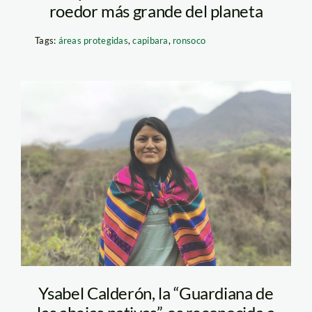
roedor más grande del planeta
Tags:
áreas protegidas
,
capibara
,
ronsoco
Ysabel-calderón-
Sumak-Kawsay-
Ysabel Calderón, la “Guardiana de