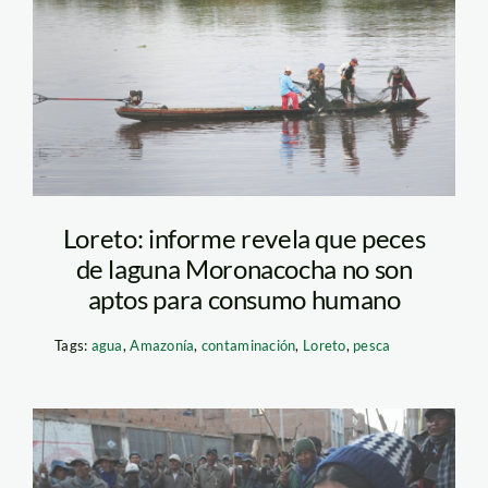
pesca_laguna_moronacoch
Loreto: informe revela que peces
de laguna Moronacocha no son
aptos para consumo humano
Tags:
agua
,
Amazonía
,
contaminación
,
Loreto
,
pesca
puno_protesta_pachamam