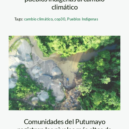
climático
Tags:
cambio climático
,
cop30
,
Pueblos Indígenas
mineria-en-el-
putumayo-cincia
Comunidades del Putumayo