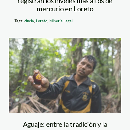
registran los niveles más altos de
mercurio en Loreto
Tags:
cincia
,
Loreto
,
Minería ilegal
aguaje-marlon-
CIFOR-ICRAF
Aguaje: entre la tradición y la