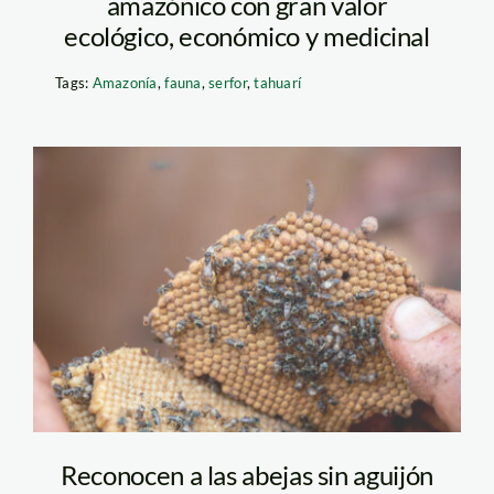
amazónico con gran valor
ecológico, económico y medicinal
Tags:
Amazonía
,
fauna
,
serfor
,
tahuarí
abejas-sin-aguijon—
Sumak-Kawsay
Reconocen a las abejas sin aguijón