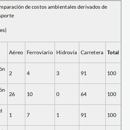
mparación de costos ambientales derivados de
sporte
es)
Aéreo
Ferroviario
Hidrovía
Carretera
Total
ón
2
4
3
91
100
ón
26
10
0
64
100
l
1
7
1
91
100