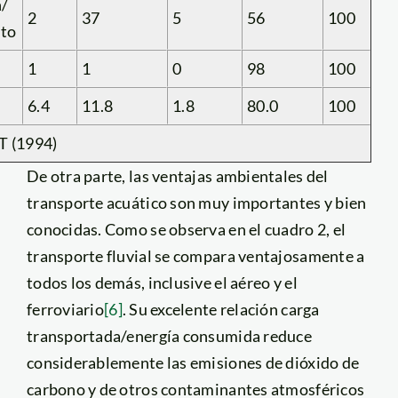
n/
2
37
5
56
100
to
1
1
0
98
100
6.4
11.8
1.8
80.0
100
T (1994)
De otra parte, las ventajas ambientales del
transporte acuático son muy importantes y bien
conocidas. Como se observa en el cuadro 2, el
transporte fluvial se compara ventajosamente a
todos los demás, inclusive el aéreo y el
ferroviario
[6]
. Su excelente relación carga
transportada/energía consumida reduce
considerablemente las emisiones de dióxido de
carbono y de otros contaminantes atmosféricos