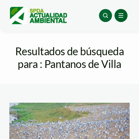
Skip
to
content
Resultados de búsqueda
para : Pantanos de Villa
gaviota_de_franklin_panta
de villa