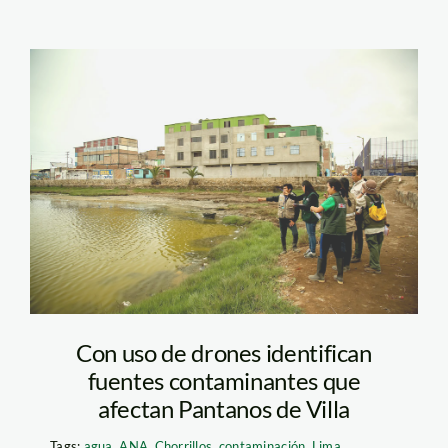
drones-pantanos-de-
villa—sernanp
Con uso de drones identifican
fuentes contaminantes que
afectan Pantanos de Villa
Tags:
agua
,
ANA
,
Chorrillos
,
contaminación
,
Lima
,