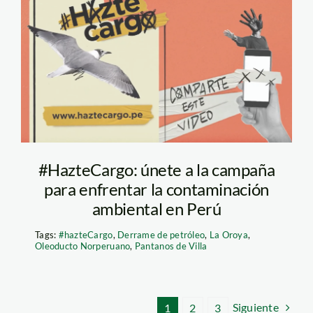
hazte cargo campania
#HazteCargo: únete a la campaña
para enfrentar la contaminación
ambiental en Perú
Tags:
#hazteCargo
,
Derrame de petróleo
,
La Oroya
,
Oleoducto Norperuano
,
Pantanos de Villa
Siguiente
1
2
3