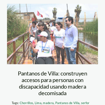
camino-en-pantanos-
de-villa—serfor
Pantanos de Villa: construyen
accesos para personas con
discapacidad usando madera
decomisada
Tags:
Chorrillos
,
Lima
,
madera
,
Pantanos de Villa
,
serfor