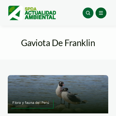
Skip
to
content
Gaviota De Franklin
Flora y fauna del Perú