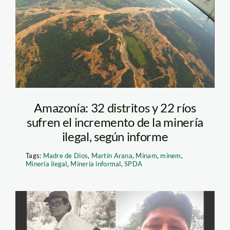
sobrevuelo-minería-
mdd
Amazonía: 32 distritos y 22 ríos
sufren el incremento de la minería
ilegal, según informe
Tags:
Madre de Dios
,
Martín Arana
,
Minam
,
minem
,
Minería ilegal
,
Minería informal
,
SPDA
Defensores-mdd-