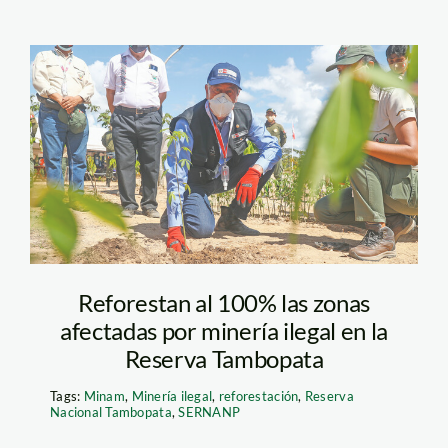
presidente sagasti –
reserva tambopata-
minam
Reforestan al 100% las zonas
afectadas por minería ilegal en la
Reserva Tambopata
Tags:
Minam
,
Minería ilegal
,
reforestación
,
Reserva
Nacional Tambopata
,
SERNANP