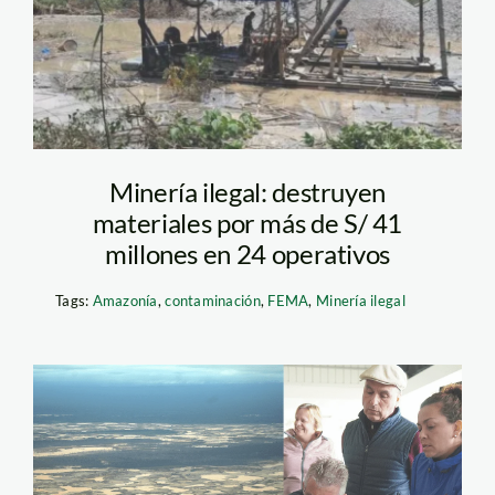
Minería ilegal: destruyen
materiales por más de S/ 41
millones en 24 operativos
Tags:
Amazonía
,
contaminación
,
FEMA
,
Minería ilegal
mineria-ilegal-madre-
de-dios-foto-