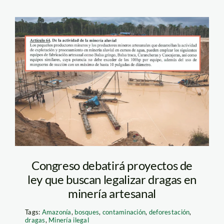
dragas-mineria-aluvial
—spda
Congreso debatirá proyectos de
ley que buscan legalizar dragas en
minería artesanal
Tags:
Amazonía
,
bosques
,
contaminación
,
deforestación
,
dragas
,
Minería ilegal