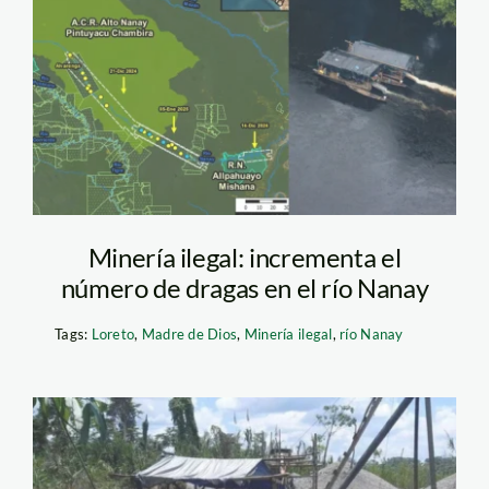
río-nanay-foto-
composicion-imagen
ACCA-foto FCDS
Minería ilegal: incrementa el
número de dragas en el río Nanay
Tags:
Loreto
,
Madre de Dios
,
Minería ilegal
,
río Nanay
mineria ilegal – pcm