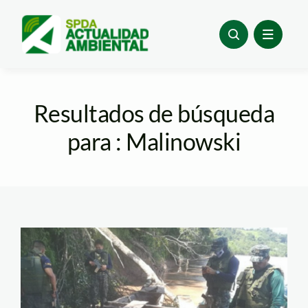
Skip
to
content
Resultados de búsqueda
para : Malinowski
FOTO ANDINA 2