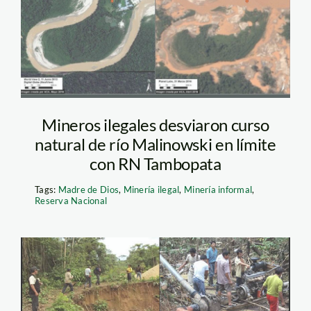
minería en tambopata
– MAAP
Mineros ilegales desviaron curso
natural de río Malinowski en límite
con RN Tambopata
Tags:
Madre de Dios
,
Minería ilegal
,
Minería informal
,
Reserva Nacional
tambopata_sernanp