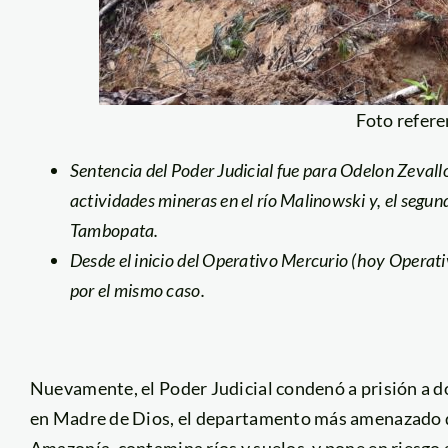
Foto refer
Sentencia del Poder Judicial fue para Odelon Zevall
actividades mineras en el río Malinowski y, el segu
Tambopata.
Desde el inicio del Operativo Mercurio (hoy Operat
por el mismo caso.
Nuevamente, el Poder Judicial condenó a prisión a do
en Madre de Dios, el departamento más amenazado del
Amazonía, contamina ríos y suelos, y pone en riesgo 