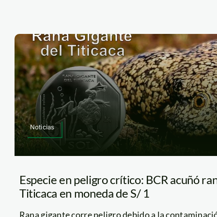
Noticias
Especie en peligro crítico: BCR acuñó ran
Titicaca en moneda de S/ 1
Rana gigante corre peligro debido a la contaminación