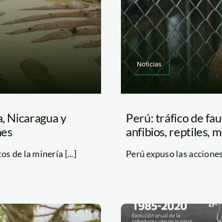
Noticias
a, Nicaragua y
Perú: tráfico de fa
nes
anfibios, reptiles, 
s de la minería [...]
Perú expuso las acciones 