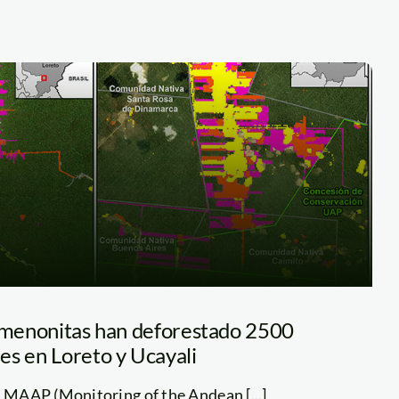
s menonitas han deforestado 2500
es en Loreto y Ucayali
e MAAP (Monitoring of the Andean [...]