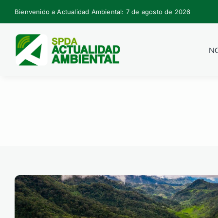
Skip
Bienvenido a Actualidad Ambiental: 7 de agosto de 2026
to
content
NO