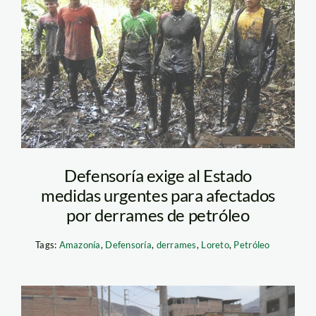
Denuncian que
entrega de víveres
demoró más de un
mes en derrames de
petróleo. Foto:
Archivo La República
Defensoría exige al Estado
medidas urgentes para afectados
por derrames de petróleo
Tags:
Amazonía
,
Defensoría
,
derrames
,
Loreto
,
Petróleo