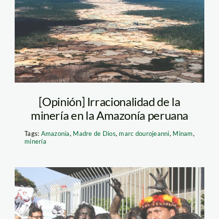
madre-de-dios—
andina
[Opinión] Irracionalidad de la
minería en la Amazonía peruana
Tags:
Amazonía
,
Madre de Dios
,
marc dourojeanni
,
Minam
,
minería
4 plantón derrame