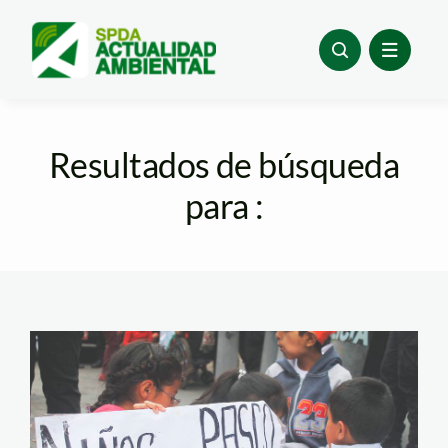
Skip
to
content
Resultados de búsqueda
para :
Cerro-de-Pasco