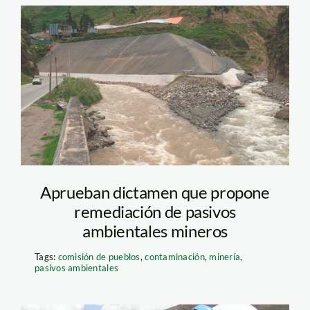
cerro-tamboraque—
mineria—pasivos-
mineros—spda
Aprueban dictamen que propone
remediación de pasivos
ambientales mineros
Tags:
comisión de pueblos
,
contaminación
,
minería
,
pasivos ambientales