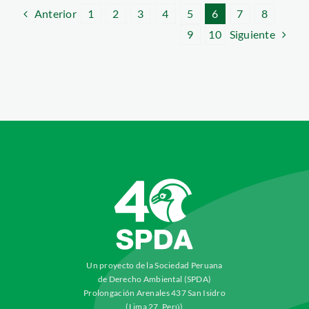
Anterior
1
2
3
4
5
6
7
8
Siguiente
9
10
Un proyecto de la Sociedad Peruana
de Derecho Ambiental (SPDA)
Prolongación Arenales 437 San Isidro
(Lima 27, Perú)