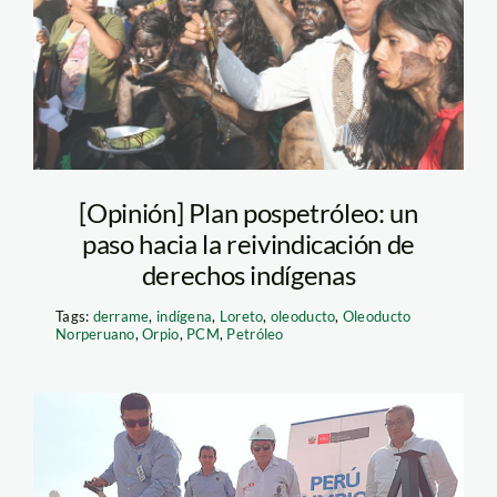
[Opinión] Plan pospetróleo: un
paso hacia la reivindicación de
derechos indígenas
Tags:
derrame
,
indígena
,
Loreto
,
oleoducto
,
Oleoducto
Norperuano
,
Orpio
,
PCM
,
Petróleo
rellenos-sanitarios—