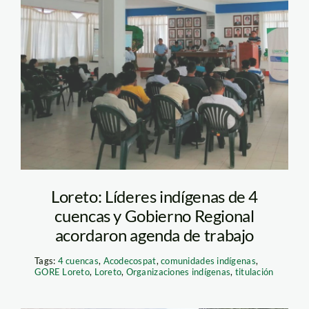
reunión-4-cuencas-
Loreto–(1)
Loreto: Líderes indígenas de 4
cuencas y Gobierno Regional
acordaron agenda de trabajo
Tags:
4 cuencas
,
Acodecospat
,
comunidades indígenas
,
GORE Loreto
,
Loreto
,
Organizaciones indígenas
,
titulación