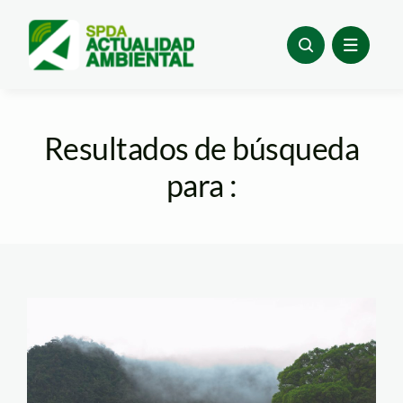
Skip
to
content
Resultados de búsqueda
para :
bosque_tm_spda