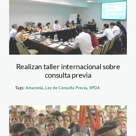
consulta
previa_taller_politicas_spd
Realizan taller internacional sobre
consulta previa
Tags:
Amazonía
,
Ley de Consulta Previa
,
SPDA
563_01