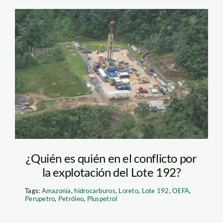
Lote 192_Andina
¿Quién es quién en el conflicto por
la explotación del Lote 192?
Tags:
Amazonía
,
hidrocarburos
,
Loreto
,
Lote 192
,
OEFA
,
Perupetro
,
Petróleo
,
Pluspetrol