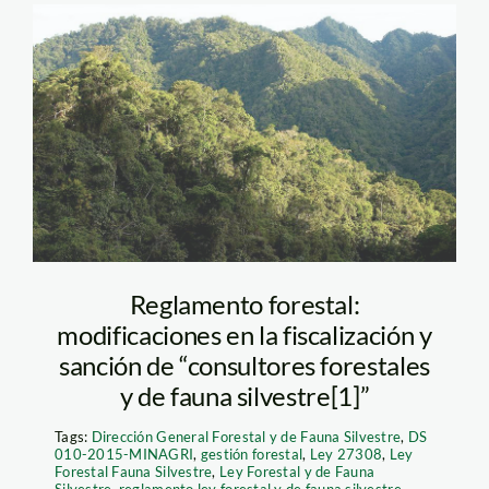
800_bosques_actualidad_a
Reglamento forestal:
modificaciones en la fiscalización y
sanción de “consultores forestales
y de fauna silvestre[1]”
Tags:
Dirección General Forestal y de Fauna Silvestre
,
DS
010-2015-MINAGRI
,
gestión forestal
,
Ley 27308
,
Ley
Forestal Fauna Silvestre
,
Ley Forestal y de Fauna
Silvestre
,
reglamento ley forestal y de fauna silvestre
,