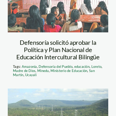
Defensoría solicitó aprobar la
Política y Plan Nacional de
Educación Intercultural Bilingüe
Tags:
Amazonía
,
Defensoría del Pueblo
,
educación
,
Loreto
,
Madre de Dios
,
Minedu
,
Ministerio de Educación
,
San
Martín
,
Ucayali
torres Amazonía