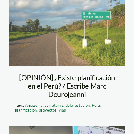
carretera
interoceánica_agencia
andina
[OPINIÓN] ¿Existe planificación
en el Perú? / Escribe Marc
Dourojeanni
Tags:
Amazonía
,
carreteras
,
deforestación
,
Perú
,
planificación
,
proyectos
,
vías