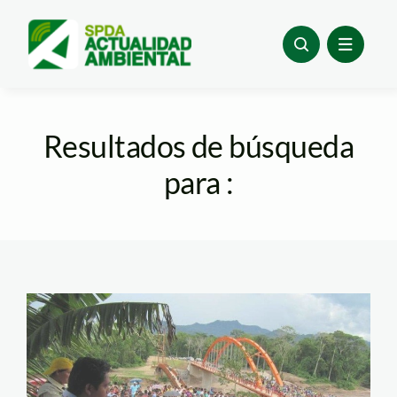
Skip
to
content
Resultados de búsqueda
para :
carretera yurimaguas