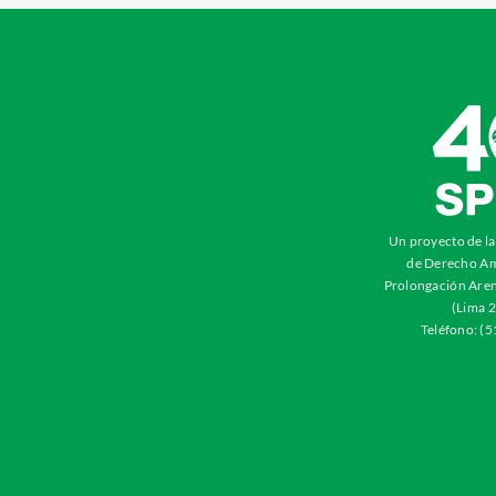
Un proyecto de l
de Derecho Am
Prolongación Aren
(Lima 2
Teléfono: (