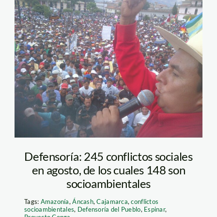
conga_marcoArana4
Defensoría: 245 conflictos sociales
en agosto, de los cuales 148 son
socioambientales
Tags:
Amazonía
,
Áncash
,
Cajamarca
,
conflictos
socioambientales
,
Defensoría del Pueblo
,
Espinar
,