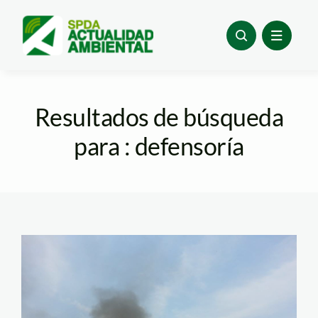
Skip
to
content
Resultados de búsqueda
para : defensoría
fedemin4