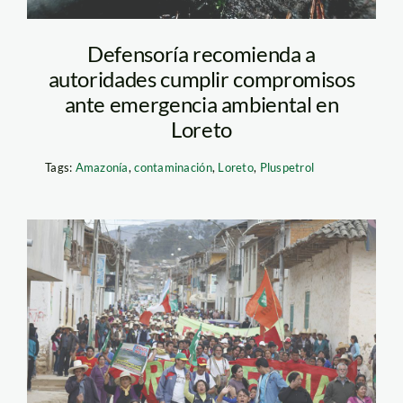
Defensoría recomienda a
autoridades cumplir compromisos
ante emergencia ambiental en
Loreto
Tags:
Amazonía
,
contaminación
,
Loreto
,
Pluspetrol
celendín_jorge
chavez_conga