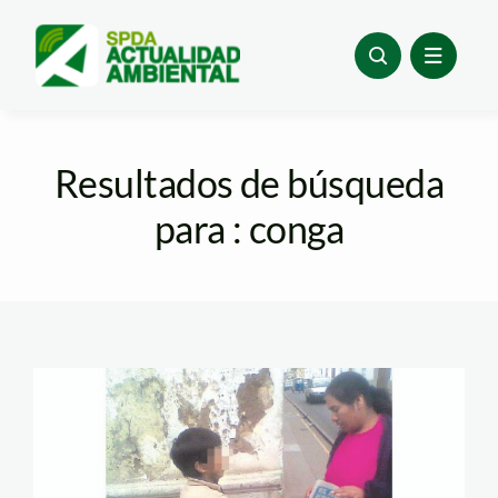
Skip
to
content
Resultados de búsqueda
para : conga
conga_ninios_larepublica