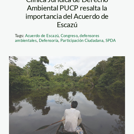
Ambiental PUCP resalta la
importancia del Acuerdo de
Escazú
Tags:
Acuerdo de Escazú
,
Congreso
,
defensores
ambientales
,
Defensoría
,
Participación Ciudadana
,
SPDA
nueva jerusalen, en la
reserva tamshiyacu
taguayo