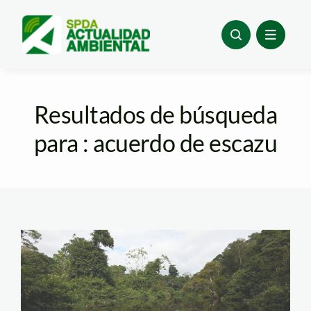
Skip
to
content
Resultados de búsqueda
para : acuerdo de escazu
nueva jerusalen, en la
reserva tamshiyacu