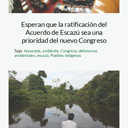
Esperan que la ratificación del
Acuerdo de Escazú sea una
prioridad del nuevo Congreso
Tags:
Amazonía
,
ambiente
,
Congreso
,
defensores
ambientales
,
escazú
,
Pueblos Indígenas
nueva jerusalen, en la
reserva tamshiyacu
taguayo