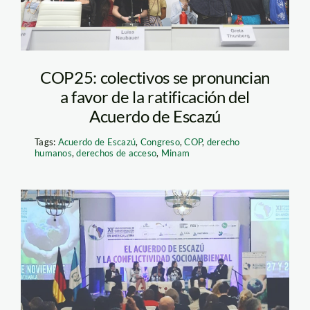
COP25: colectivos se pronuncian
a favor de la ratificación del
Acuerdo de Escazú
Tags:
Acuerdo de Escazú
,
Congreso
,
COP
,
derecho
humanos
,
derechos de acceso
,
Minam
78090500_13501266457