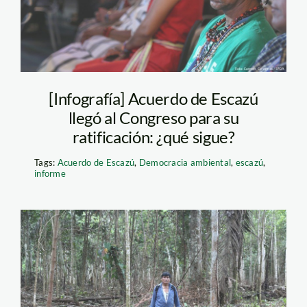
[Infografía] Acuerdo de Escazú
llegó al Congreso para su
ratificación: ¿qué sigue?
Tags:
Acuerdo de Escazú
,
Democracia ambiental
,
escazú
,
informe
demetrio-pacheco-
jaime-tranca-spda1