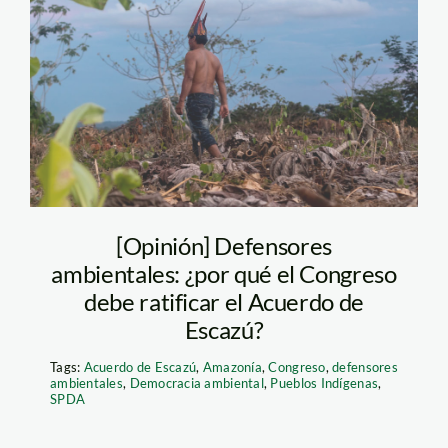
boca-pariamanu—
diego-perez—spda
[Opinión] Defensores
ambientales: ¿por qué el Congreso
debe ratificar el Acuerdo de
Escazú?
Tags:
Acuerdo de Escazú
,
Amazonía
,
Congreso
,
defensores
ambientales
,
Democracia ambiental
,
Pueblos Indígenas
,
SPDA