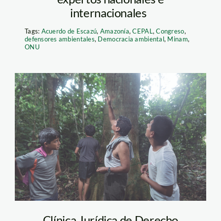
internacionales
Tags:
Acuerdo de Escazú
,
Amazonía
,
CEPAL
,
Congreso
,
defensores ambientales
,
Democracia ambiental
,
Minam
,
ONU
Defensores
Ambientales-SPDA-4
Clínica Jurídica de Derecho