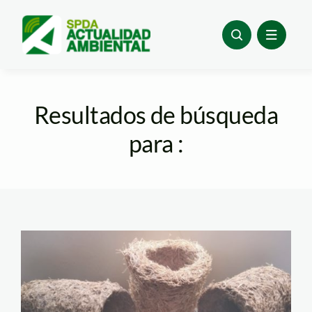
Skip
to
content
Resultados de búsqueda
para :
envases
biodegradables-