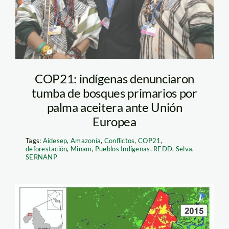
COP21: indígenas denunciaron
tumba de bosques primarios por
palma aceitera ante Unión
Europea
Tags:
Aidesep
,
Amazonía
,
Conflictos
,
COP21
,
deforestación
,
Minam
,
Pueblos Indígenas
,
REDD
,
Selva
,
SERNANP
Mapa de la