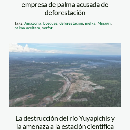
empresa de palma acusada de
deforestación
Tags:
Amazonía
,
bosques
,
deforestación
,
melka
,
Minagri
,
palma aceitera
,
serfor
mineria panguana-acp
panguana4
La destrucción del río Yuyapichis y
la amenaza a la estación científica