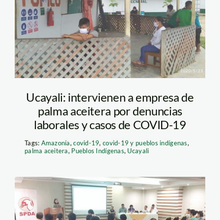
trabajadore—-Ocho-
Sur-1_0
Ucayali: intervienen a empresa de
palma aceitera por denuncias
laborales y casos de COVID-19
Tags:
Amazonía
,
covid-19
,
covid-19 y pueblos indígenas
,
palma aceitera
,
Pueblos Indígenas
,
Ucayali
evento-defensoria-y-