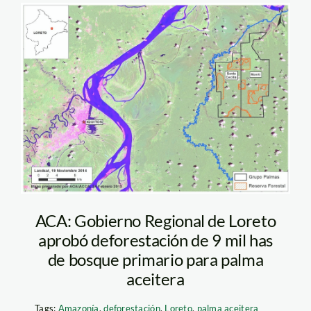
Mapa de los
proyectos de palma
aceitera
ACA: Gobierno Regional de Loreto
aprobó deforestación de 9 mil has
de bosque primario para palma
aceitera
Tags:
Amazonía
,
deforestación
,
Loreto
,
palma aceitera