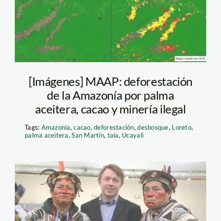
madre de dios
[Imágenes] MAAP: deforestación
de la Amazonía por palma
aceitera, cacao y minería ilegal
Tags:
Amazonía
,
cacao
,
deforestación
,
desbosque
,
Loreto
,
palma aceitera
,
San Martín
,
tala
,
Ucayali
aidesep_foto_spda