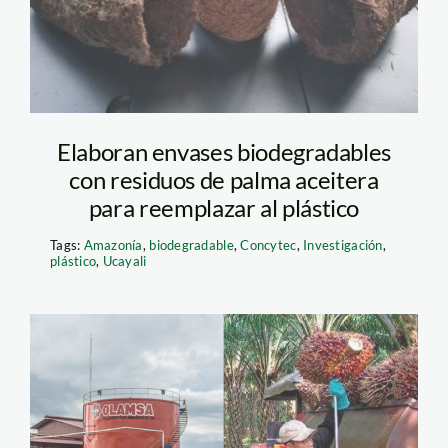
andina
Elaboran envases biodegradables
con residuos de palma aceitera
para reemplazar al plástico
Tags:
Amazonía
,
biodegradable
,
Concytec
,
Investigación
,
plástico
,
Ucayali
palma-aceotera—
deforestacion