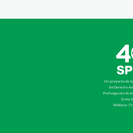
Un proyecto de l
de Derecho Am
Prolongación Aren
(Lima 2
Teléfono: (